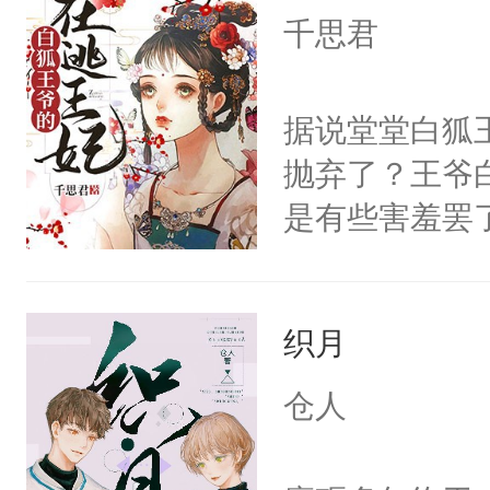
千思君
经起伏，在成
手。但武流苏
据说堂堂白狐
炆对自己始终
抛弃了？王爷
最后关头帮赵
是有些害羞罢
个凡人屁股后
沚表示这是爱
织月
想，需得寸步
想往哪里跑呢
仓人
的绍君，附耳
的夫人，你倒