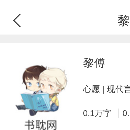
黎
黎傅
心愿 | 现代
0.1万字
0