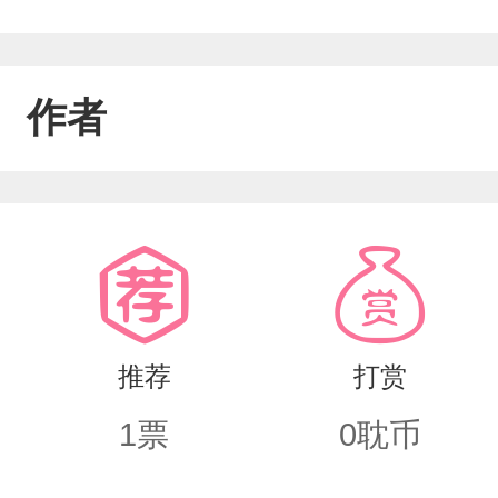
作者
推荐
打赏
1
票
0
耽币