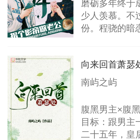
磨砺多年终于
手投降，说：
少人羡慕。不
我背后拿开？”
份。程骁的暗
候，程老爷子
人一定不要对
向来回首萧瑟
纪人看着保守
挑了几件性感
南屿之屿
发挥到了极致
戚恩的信息，
腹黑男主×腹
狗滚吧。]程骁
目标：跟男主
已发出，但被对
二十五年，皇