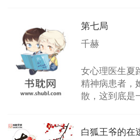
全侯之女武流
魄打碎，意外
第七局
重生，莫星星
体，在莫星星
千赫
武流苏父兄皆
流苏容貌冠绝
女心理医生夏
宫宴上见到三
精神病患者，
竭虑，但异域
散，这到底是
宴包裹里，有
否能找到答案
正妃位置。武
期待。女强男
武流苏势要查
白狐王爷的在
忙，武流苏帮