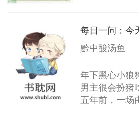
皇后，葬于黄
下葬后太子不
每日一问：今
第五年，沛帝
三皇子云黎晗
黔中酸汤鱼
云黎晰为明郡
下旨后长达五
年下黑心小狼
端王被立为太
男主很会扮猪
陶淑妃和姜德
五年前，一场
和两位公主在
年命丧黄泉。
我们也该回去
她，还将她送
线，男主鉴婊
好了身体，也