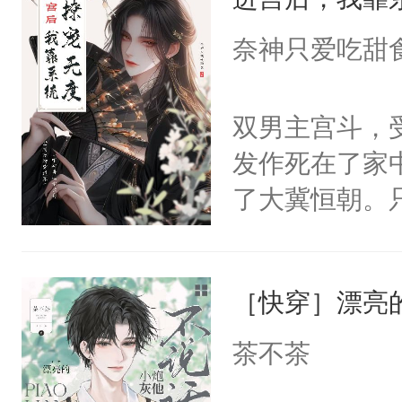
成为所有白莲
I，他们决定
奈神只爱吃甜
学子，莫之阳
莲花可不止有
双男主宫斗，
点脑袋，看着
发作死在了家
常见问题一：
了大冀恒朝。
教科书版：“
己的世界，并
样。”莫之阳
王名为云胤，
母的微笑：“
［快穿］漂亮
惜被人暗害，
留看着面前这
绝。主神知晓
茶不茶
人，突然醒悟
顾云去到大冀
问题二：废后