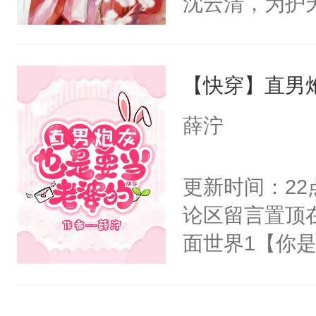
沈云清，为护
阴恻恻的看着
封印，昔日爱
招惹我的，你
自己知道，他
点头：“你自
【快穿】直男
其是纯金色的
谁！”反正有
的逆鳞，决战
薛泞
打工的！小世
后重妄苏醒上
码，泪水还没
逆鳞还亲了一
更新时间：2
了！尼玛！到
堂正正再战一
论区留言置顶
清倚在美人榻
面世界1【你
老等死中，勿
长大的竹马，
开启了帮死敌
抢了你要给竹
修为恢复后与