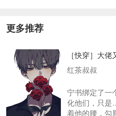
更多推荐
［快穿］大佬
红茶叔叔
宁书绑定了一
化他们，只是
着他的腰，勾