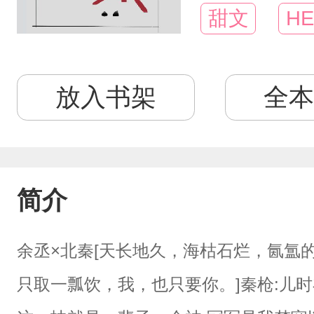
甜文
HE
放入书架
全本
简介
余丞×北秦[天长地久，海枯石烂，氤氲
只取一瓢饮，我，也只要你。]秦枪:儿