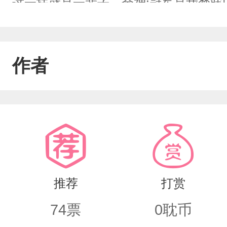
这一扶就是一辈子。余神:冠军是我梦寐
心脏的世界。良人在旁，余生无恙阮说
作者
推荐
打赏
74
票
0
耽币