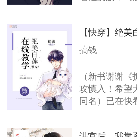
角落，捏着他
尝尝。”当红
【快穿】绝美
来，给老公亲
用力——为你
搞钱
糖专业户，不
（新书谢谢《
攻慎入！希望
同名）已在快
叭！】1V1
统界里面有个
进宫后，我靠