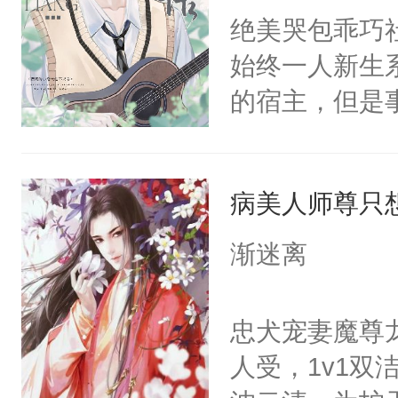
朝，一个从未
绝美哭包乖巧社
卫天还没亮，
为三种性别。
始终一人新生
腰：“陛下，
构与男子相同
的宿主，但是
不好了！”“那
了一颗红色的
个社恐小哭包
扣到怀里，安
得不开始在后
宿主，元宝只
顶替白莲花的
人，最终坐上
病美人师尊只
你，打他一巴
小白莲：“嘤嘤
右脸欠踹$￥#
胡说，我没碰
渐迷离
白嫩嫩一看就
这是你舅妈，快
前，抬手摸了
不愧是大佬，
忠犬宠妻魔尊
句：“魂淡！”元
悉，嗷？这不
人受，1v1
血：可爱，想
可以先看仙帝