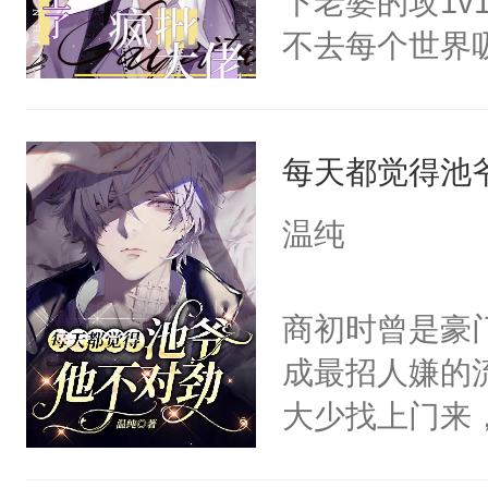
下老婆的攻1v
呵。后来——
不去每个世界
里:“宝贝，
容颜无处遮掩
我都可以给你
咬着不放。-
徒弟的手，步
每天都觉得池
从闻家讨回去
边，你哪里也
背，眼里是致
温纯
郁白的下巴将
我的妻子，什
让同学们看到
离开。”-骨
商初时曾是豪
人压在马棚闷
秘密，低声笑
成最招人嫌的
狂，“你跑不
原来是在偷我
大少找上门来
亲一亲你。”…
的孩子，才能
为池霆会照顾
手，大反派们
他搂在怀中，