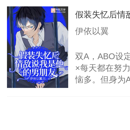
上，他被无情
笑。高明的猎
控了一切，眼
假装失忆后情
仓皇逃窜，从
上说不要，心里就
哪里跑？不乖
少商初时，多
多就是伪强制
伊依以翼
笙眼角发红，
下，被商初时
证，入股不亏
为什么却赔上
初时一朝沦为
双A，ABO
们的爱都很变
还。订婚宴上
×每天都在努
注定成为自己
敢出现在他眼
恼多。但身为A
是自己的味道
边看到两个粉
一的烦恼就是同
攻都很疯很变态
迷你版。小胖
脑袋也想不明
长得一模一样
心意或好感的
时冷淡脸：别
海。咋的，骄