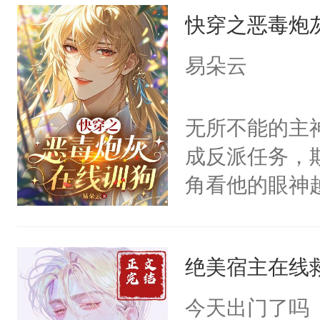
快穿之恶毒炮
来，给老公亲
用力——为你
易朵云
糖专业户，不
无所不能的主
成反派任务，
角看他的眼神
只为了让小主
为了给娇气小
绝美宿主在线
后，竟然是为
拥住了日思夜
今天出门了吗