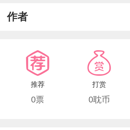
作者
推荐
打赏
0
票
0
耽币