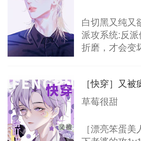
白切黑又纯又
派攻系统:反
折磨，才会变
郁白:好的，
反派就在你旁
［快穿］又被
缓行驶在柏油
郁白淡漠的收
草莓很甜
的背包，纤弱
立的小白杨站
［漂亮笨蛋美
后。系统:好