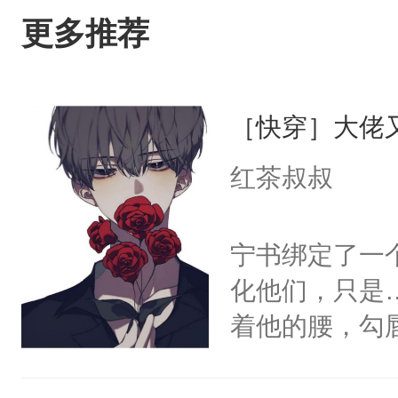
更多推荐
［快穿］大佬
红茶叔叔
宁书绑定了一
化他们，只是
着他的腰，勾
角落，捏着他
尝尝。”当红