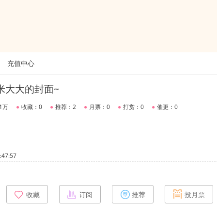
充值中心
米大大的封面~
1万
●
收藏：0
●
推荐：2
●
月票：0
●
打赏：0
●
催更：0
47:57
收藏
订阅
推荐
投月票