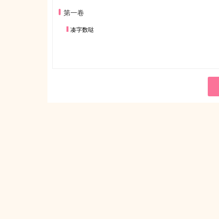
第一卷
凑字数哒