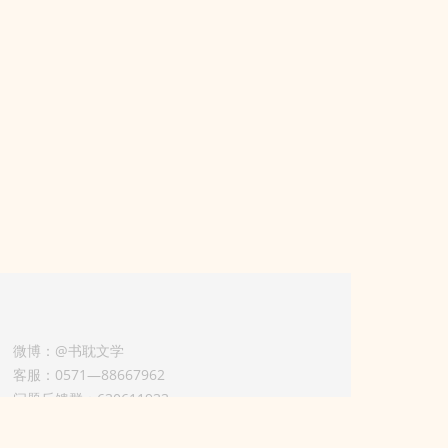
微博：@书耽文学
客服：0571—88667962
问题反馈群：630611933
版权业务联系人-淡风 QQ：
3614922414（加好友请备注合作来意）