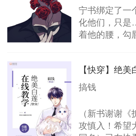
宁书绑定了一
化他们，只是
着他的腰，勾
角落，捏着他
尝尝。”当红
【快穿】绝美
来，给老公亲
用力——为你
搞钱
糖专业户，不
（新书谢谢《
攻慎入！希望