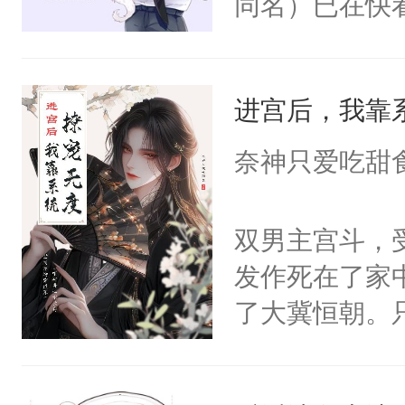
同名）已在快
叭！】1V1
统界里面有个
进宫后，我靠
成为所有白莲
I，他们决定
奈神只爱吃甜
学子，莫之阳
莲花可不止有
双男主宫斗，
点脑袋，看着
发作死在了家
常见问题一：
了大冀恒朝。
教科书版：“
己的世界，并
样。”莫之阳
王名为云胤，
母的微笑：“