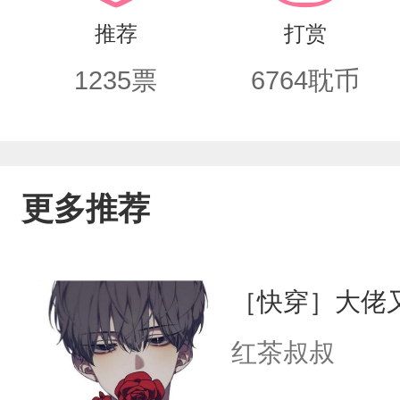
不跑了。”“叫我什么？”“老…老公。”
推荐
打赏
来，“先生，家里有抑制剂吗？我帮你…
1235
票
6764
耽币
烨宽大且炙热的怀抱里。“不要抑制剂，
任何一个，两个人都是顶包！*副cp有，
吐槽！喜欢和大家交流！
更多推荐
［快穿］大佬
红茶叔叔