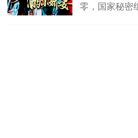
头，魔尊墨宴
零，国家秘密
宴：柳折枝你
士，以武力、
飞魄散！第二
界分三性：男
们竟然欺负你
子嗣）。盘龙
宴：要不你跟
孤独成性，被
来……“蛇蛇
貌美送花郎，
好，别人都想
嘴硬心软、宠
堂魔尊……行
他才发现：他的
位，当日就抢
氓，本体是全
神偏执：不许
来想逗逗人类
腿，把你锁在
到油盐不进。
有人养？还有