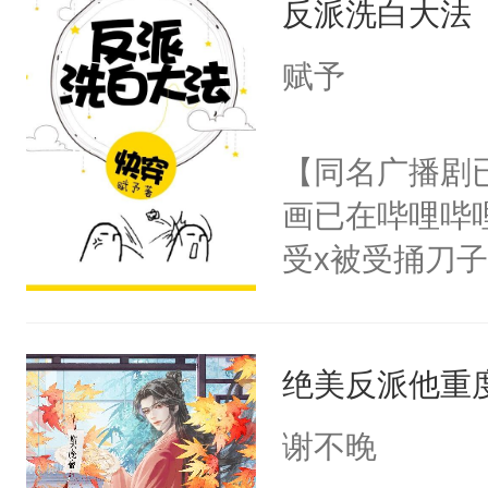
反派洗白大法
惜被人暗害，
留看着面前这
绝。主神知晓
赋予
人，突然醒悟
顾云去到大冀
问题二：废后
朝，一个从未
【同名广播剧
卫天还没亮，
为三种性别。
画已在哔哩哔
腰：“陛下，
构与男子相同
受x被受捅刀
不好了！”“那
了一颗红色的
派，他的任务
扣到怀里，安
得不开始在后
一位合适的男
顶替白莲花的
人，最终坐上
绝美反派他重
病，一个个的
小白莲：“嘤嘤
上了还是无动
胡说，我没碰
谢不晚
力跟男主称兄
这是你舅妈，快