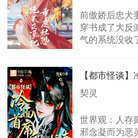
间变脸背叛他
不愧是大佬，
前傲娇后忠犬
的恶事他都对
悉，嗷？这不
穿书成了大反
一个权力滔天
可以先看仙帝
气的系统没收
右男主又报复
成了没用的废
个世界了。直
说他可怜，却
他说：【您需
【都市怪谈】
用见人，因为
年，存活下来
言神龙见首不
契灵
再说一遍。】
想见人。没有
世界苟活十年。
名蛇蛇，跟人
世界观：人存
不知道，那小
邪念凝而为恶