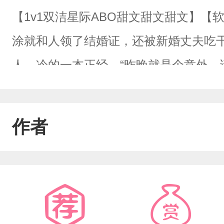
【1v1双洁星际ABO甜文甜文甜文】【
涂就和人领了结婚证，还被新婚丈夫吃
人，冷的一本正经，“昨晚就是个意外，
都好，人帅多金又是上将，没事就对他
缺点就是不爱他。终于向南爱累了，留
作者
际做美食直播。前脚直播才刚打开，后脚
子这是要去哪？”直播间瞬间人气上亿，
Mars吗！他们什么关系？]程烨对着直
被渣男抓回去好好疼爱了一顿。“让你再