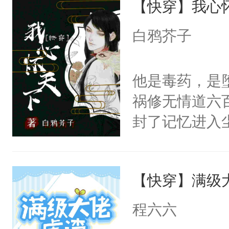
【快穿】我心
雍王于灵前即
基，是为齐襄
白鸦芥子
经济，与民休
余年。”——
他是毒药，是
宫未有一人，
祸修无情道六
记》温馨提示
封了记忆进入
空于春秋战国
的人们欢欣鼓
术语和传统文
痕迹。可谁也
剧情流，感情
【快穿】满级
忘情道。他们
棵草，爱一缕
程六六
清风，如同江