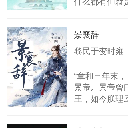
什么都有但就
吗？作者：不
皇：朕是一界
景襄辞
风景云：朕也
儿子。风景云
黎民于变时雍
事。魔皇：你
云：说的好像
“章和三年末
知道多乖！魔
景帝。景帝曾
云：有本事你
王，如今朕理
后。风景云：
朝堂之上风云
因。
于众，文武百