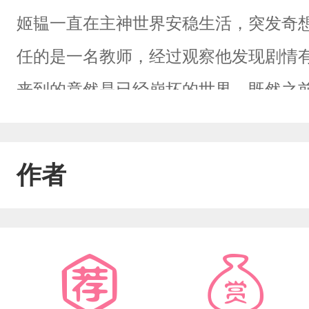
姬韫一直在主神世界安稳生活，突发奇
任的是一名教师，经过观察他发现剧情
来到的竟然是已经崩坏的世界，既然之
决定参与故事线。他帮助男主逃离校园霸
弟包容，按自己的理解让他们变得优秀
作者
手说，“哥哥，你为什么不喜欢我，是我
学生，“老师你喜欢成绩好的学生吗？其
怪，这是因为什么呢，姬韫不理解，他
cp，我喜欢老婆独美。