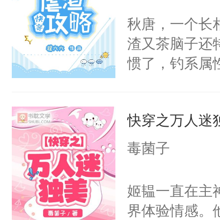
之祸”他是所有
秋唐，一个长
想飞升》《男
渣又茶脑子还
了个遍》《我
惯了，钓系属
终极受控，又
绝口不谈“爱情
子，请看文的
攻系统”，专
p，不要看到
快穿之万人迷
虐的渣男们挠心
路让我给男主
完事了。?每
毒菌子
白，裸更，谨
独立的故事阅
姬韫一直在主
界体验情感。