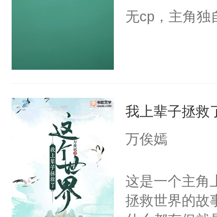
无cp，主角独
我上辈子拯救
万俟嫣
这是一个主角
拯救世界的故