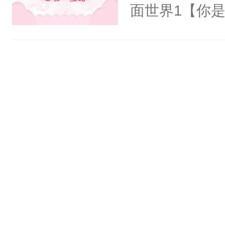
氓，本体是全
面世界1【你
来想逗逗人类
长大的竹马，
到油盐不进。
抢了你要给竹
本来只想成家
入住你家，愤
只对他温柔。
在转学生手上
至恶鬼神×冷
2【你是从大
善；他是冷，
学生，为了追
只为你，守尽
想到，青梅第
你，才拥有家
舍友，你暗搓
人×最强鬼神
不懂方言，你
者文风写实派
诉对方是夸赞
奇的宝子们误