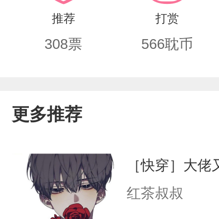
知无意中发现，二师弟的白月光另有其
推荐
打赏
着一段佳话，传闻仙君楚睆为保掌门师
308
票
566
耽币
受了。星衍原是不信，后来兜兜转转，
人痴傻等了他那么久，黄泉碧落，没有
自带万人迷属性，1v1双洁，更新稳定
更多推荐
［快穿］大佬
红茶叔叔