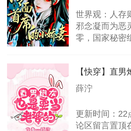
间变脸背叛他
不愧是大佬，
世界观：人存
的恶事他都对
悉，嗷？这不
邪念凝而为恶
一个权力滔天
可以先看仙帝
零，国家秘密
右男主又报复
士，以武力、
个世界了。直
界分三性：男
他说：【您需
【快穿】直男
子嗣）。盘龙
年，存活下来
孤独成性，被
薛泞
再说一遍。】
貌美送花郎，
世界苟活十年。
嘴硬心软、宠
更新时间：2
他才发现：他的
论区留言置顶