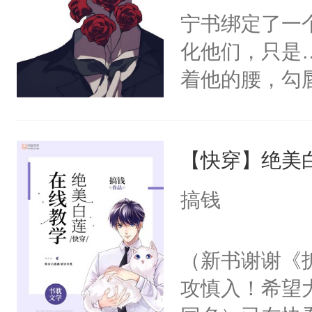
宁书绑定了一
化他们，只是
着他的腰，勾
角落，捏着他
尝尝。”当红
【快穿】绝美
来，给老公亲
用力——为你
搞钱
糖专业户，不
（新书谢谢《
攻慎入！希望