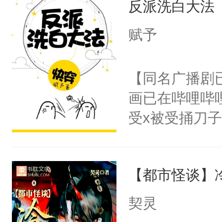
反派洗白大法
惜被人暗害，
留看着面前这
绝。主神知晓
赋予
人，突然醒悟
顾云去到大冀
问题二：废后
朝，一个从未
【同名广播剧
卫天还没亮，
为三种性别。
画已在哔哩哔
腰：“陛下，
构与男子相同
受x被受捅刀
不好了！”“那
了一颗红色的
派，他的任务
扣到怀里，安
得不开始在后
一位合适的男
顶替白莲花的
人，最终坐上
【都市怪谈】
病，一个个的
小白莲：“嘤嘤
上了还是无动
胡说，我没碰
契灵
力跟男主称兄
这是你舅妈，快