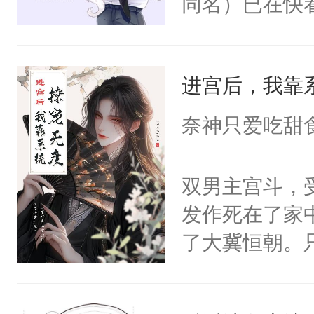
同名）已在快
叭！】1V1
统界里面有个
进宫后，我靠
成为所有白莲
I，他们决定
奈神只爱吃甜
学子，莫之阳
莲花可不止有
双男主宫斗，
点脑袋，看着
发作死在了家
常见问题一：
了大冀恒朝。
教科书版：“
己的世界，并
样。”莫之阳
王名为云胤，
母的微笑：“