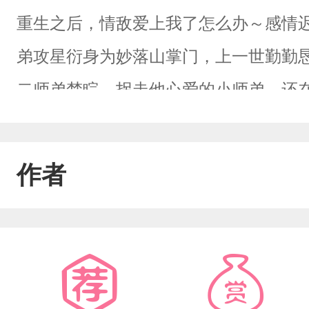
重生之后，情敌爱上我了怎么办～感情迟
弟攻星衍身为妙落山掌门，上一世勤勤
二师弟楚睆，拐走他心爱的小师弟，还
样惨淡陨落，星衍再睁眼，发现百年过
身份，也没有曾经的辉煌，唯一能找到
作者
肖似小师弟的脸。而他最看不上眼的二
深受打击，想要离得远远的，谁知阴差
情款款：“本君觉得，你很像他。”星衍
扮起了小师弟的替身。苦中作乐，他希