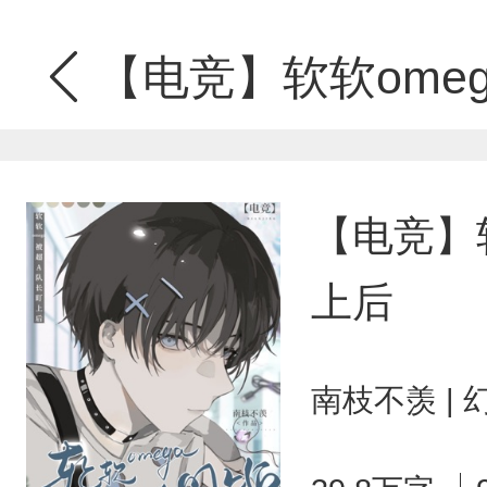
【电竞】软软ome
【电竞】
上后
南枝不羡 |