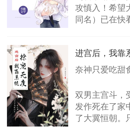
攻慎入！希望
同名）已在快
叭！】1V1
统界里面有个
进宫后，我靠
成为所有白莲
I，他们决定
奈神只爱吃甜
学子，莫之阳
莲花可不止有
双男主宫斗，
点脑袋，看着
发作死在了家
常见问题一：
了大冀恒朝。
教科书版：“
己的世界，并