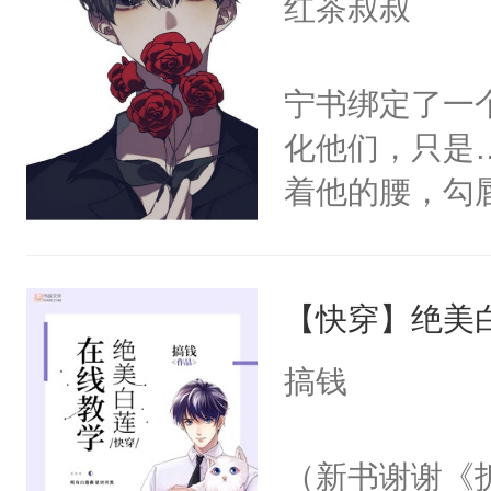
红茶叔叔
宁书绑定了一
化他们，只是
着他的腰，勾
角落，捏着他
尝尝。”当红
【快穿】绝美
来，给老公亲
用力——为你
搞钱
糖专业户，不
（新书谢谢《