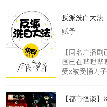
样。”莫之阳
王名为云胤，
母的微笑：“
反派洗白大法
惜被人暗害，
留看着面前这
绝。主神知晓
赋予
人，突然醒悟
顾云去到大冀
问题二：废后
朝，一个从未
【同名广播剧
卫天还没亮，
为三种性别。
画已在哔哩哔
腰：“陛下，
构与男子相同
受x被受捅刀
不好了！”“那
了一颗红色的
派，他的任务
扣到怀里，安
得不开始在后
一位合适的男
顶替白莲花的
人，最终坐上
【都市怪谈】
病，一个个的
小白莲：“嘤嘤