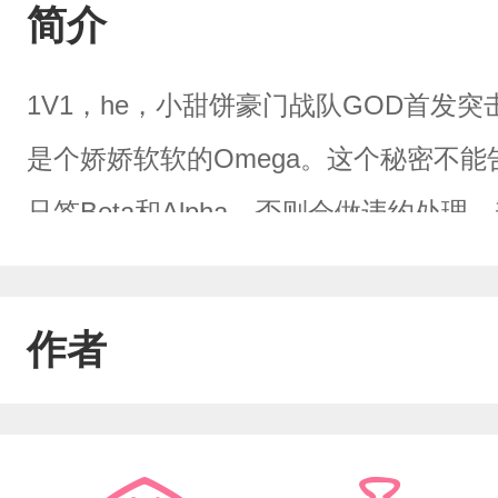
简介
1V1，he，小甜饼豪门战队GOD首发突
是个娇娇软软的Omega。这个秘密不
只签Beta和Alpha，否则会做违约
在一次比赛上遭人恶意刺激导致信息素
室，刚好被换衣服的陆哲看到，他就这
作者
酝酿着可怕的情绪，被甜腻的信息素勾
姜辞抬头。“为什么要隐瞒你是Omega
红，连话都说不利索，只能虚脱地抓住陆