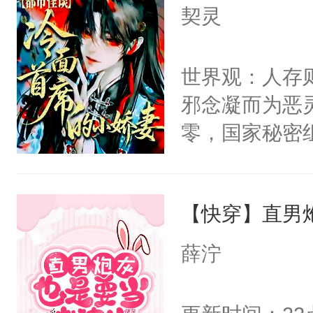
上了还是无动
胡说，我没碰
契灵
力跟男主称兄
这是你舅妈，快
间变脸背叛他
不愧是大佬，
世界观：人存
的恶事他都对
悉，嗷？这不
邪念凝而为恶
一个权力滔天
可以先看仙帝
零，国家秘密
右男主又报复
士，以武力、
个世界了。直
界分三性：男
他说：【您需
【快穿】直男
子嗣）。盘龙
年，存活下来
孤独成性，被
薛泞
再说一遍。】
貌美送花郎，
世界苟活十年。
嘴硬心软、宠