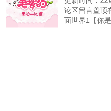
更新时间：2
他才发现：他的
论区留言置顶
氓，本体是全
面世界1【你
来想逗逗人类
长大的竹马，
到油盐不进。
抢了你要给竹
本来只想成家
入住你家，愤
只对他温柔。
在转学生手上
至恶鬼神×冷
2【你是从大
善；他是冷，
学生，为了追
只为你，守尽
想到，青梅第
你，才拥有家
舍友，你暗搓
人×最强鬼神
不懂方言，你