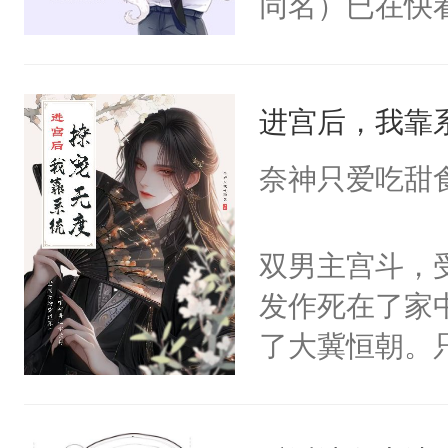
同名）已在快
叭！】1V1
统界里面有个
进宫后，我靠
成为所有白莲
I，他们决定
奈神只爱吃甜
学子，莫之阳
莲花可不止有
双男主宫斗，
点脑袋，看着
发作死在了家
常见问题一：
了大冀恒朝。
教科书版：“
己的世界，并
样。”莫之阳
王名为云胤，
母的微笑：“