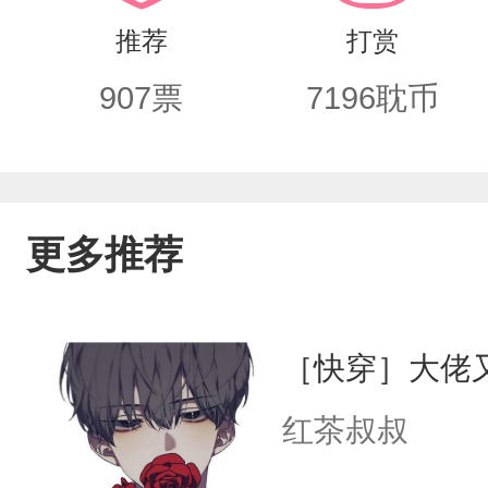
哪里有长得一模一样的人。他心心念念
推荐
打赏
冷眼看着跪在病床边，想尽办法要为他
907
票
7196
耽币
望。“我宁可去死，也不想被你那所谓的
吧……”【年上斯文败类阴鸷攻x落魄少
HE，禁止人身攻击，———————
更多推荐
致歉
［快穿］大佬
红茶叔叔