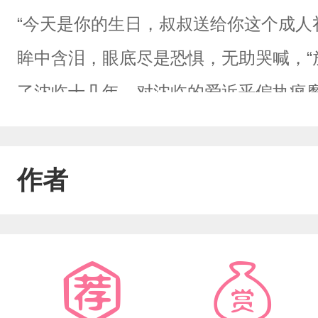
“今天是你的生日，叔叔送给你这个成人
眸中含泪，眼底尽是恐惧，无助哭喊，“
了沈临十几年，对沈临的爱近乎偏执疯
心爱之人的生命，他几乎崩溃，在旁人
了几乎与沈临长得一模一样的人，当即把
作者
年。”小替身乖巧忍受，时时刻刻都盼一
物，被折磨的奄奄一息。一次争吵，谢
找的时候，原地已经没了小替身的身影
他看到原本深爱之人的兄长抱着小替身