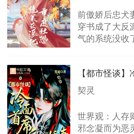
间变脸背叛他
不愧是大佬，
前傲娇后忠犬
的恶事他都对
悉，嗷？这不
穿书成了大反
一个权力滔天
可以先看仙帝
气的系统没收
右男主又报复
成了没用的废
个世界了。直
说他可怜，却
他说：【您需
【都市怪谈】
用见人，因为
年，存活下来
言神龙见首不
契灵
再说一遍。】
想见人。没有
世界苟活十年。
名蛇蛇，跟人
世界观：人存
不知道，那小
邪念凝而为恶