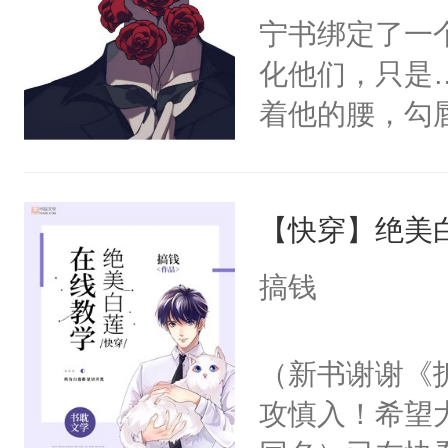
宁书绑定了一
化他们，只是
着他的腰，勾
角落，捏着他
尝尝。”当红
【快穿】绝美
来，给老公亲
用力——为你
搞钱
糖专业户，不
（新书谢谢《
攻慎入！希望