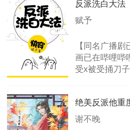
反派洗白大法
惜被人暗害，
留看着面前这
绝。主神知晓
赋予
人，突然醒悟
顾云去到大冀
问题二：废后
朝，一个从未
【同名广播剧
卫天还没亮，
为三种性别。
画已在哔哩哔
腰：“陛下，
构与男子相同
受x被受捅刀
不好了！”“那
了一颗红色的
派，他的任务
扣到怀里，安
得不开始在后
一位合适的男
顶替白莲花的
人，最终坐上
绝美反派他重
病，一个个的
小白莲：“嘤嘤
上了还是无动
胡说，我没碰
谢不晚
力跟男主称兄
这是你舅妈，快