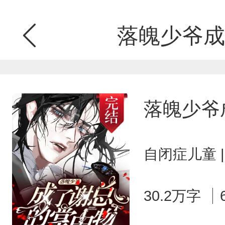
落魄少爷成
落魄少爷
自闭症儿童 
30.2万字