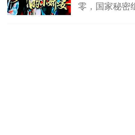
头，魔尊墨宴
零，国家秘密
宴：柳折枝你
士，以武力、
飞魄散！第二
界分三性：男
们竟然欺负你
子嗣）。盘龙
宴：要不你跟
孤独成性，被
来……“蛇蛇
貌美送花郎，
好，别人都想
嘴硬心软、宠
堂魔尊……行
他才发现：他的
位，当日就抢
氓，本体是全
神偏执：不许
来想逗逗人类
腿，把你锁在
到油盐不进。
有人养？还有