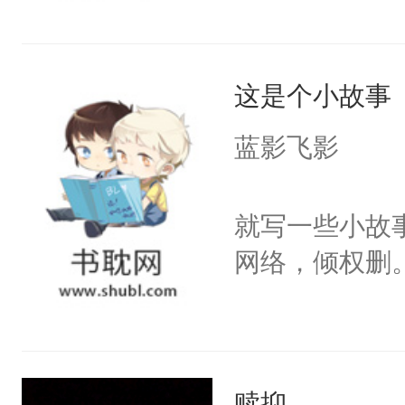
这是个小故事
蓝影飞影
就写一些小故
网络，倾权删
赎抑