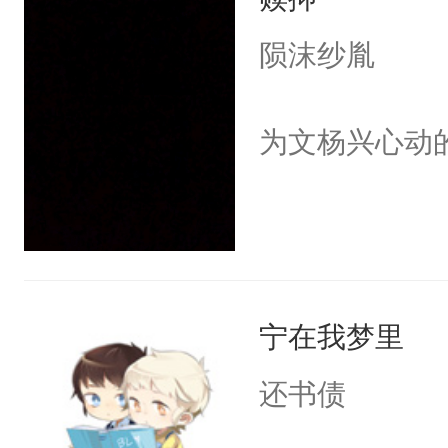
陨沫纱胤
为文杨兴心动
宁在我梦里
还书债