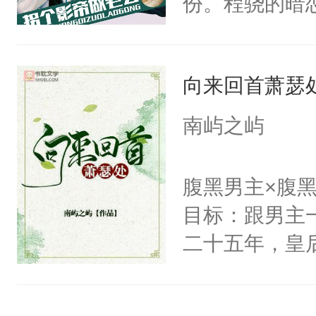
份。程骁的暗
候，程老爷子
人一定不要对
向来回首萧瑟
纪人看着保守
挑了几件性感
南屿之屿
发挥到了极致
戚恩的信息，
腹黑男主×腹
狗滚吧。]程骁
目标：跟男主
已发出，但被对
二十五年，皇
皇后，葬于黄
下葬后太子不