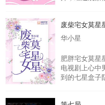
嘴他才知道，
界，既然之前
废柴宅女莫星
义，他决定参
凌，帮助女主
华小星
按自己的理解
有血缘的弟弟
肥胖宅女莫星
不喜欢我，是
电视剧上心中
意的校霸学生
到的七星盒子
其实我也可以
全侯之女武流
这是因为什么
魄打碎，意外
的。本文是万
第七局