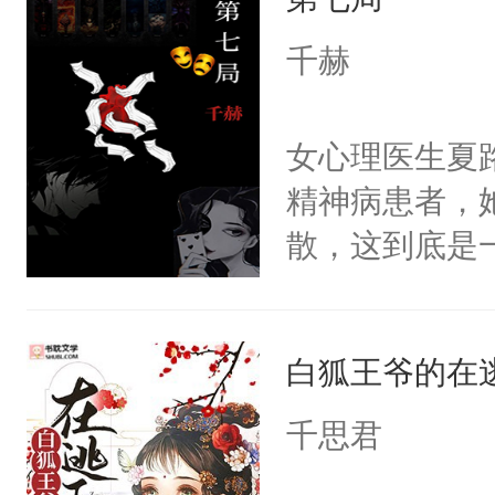
重生，莫星星
美。
体，在莫星星
千赫
武流苏父兄皆
流苏容貌冠绝
女心理医生夏
宫宴上见到三
精神病患者，
竭虑，但异域
散，这到底是
宴包裹里，有
否能找到答案
正妃位置。武
期待。女强男
武流苏势要查
白狐王爷的在
忙，武流苏帮
千思君
经起伏，在成
手。但武流苏