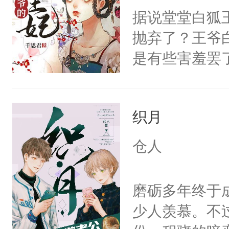
据说堂堂白狐
炆对自己始终
抛弃了？王爷
最后关头帮赵
是有些害羞罢
个凡人屁股后
沚表示这是爱
织月
想，需得寸步
想往哪里跑呢
仓人
的绍君，附耳
的夫人，你倒
磨砺多年终于
手投降，说：
少人羡慕。不
我背后拿开？”