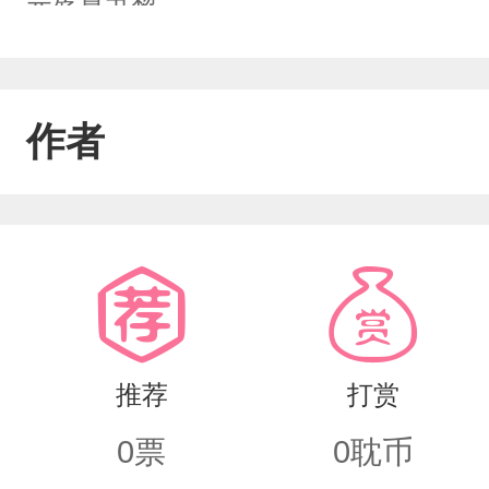
元殇夏书黎
作者
推荐
打赏
0
票
0
耽币