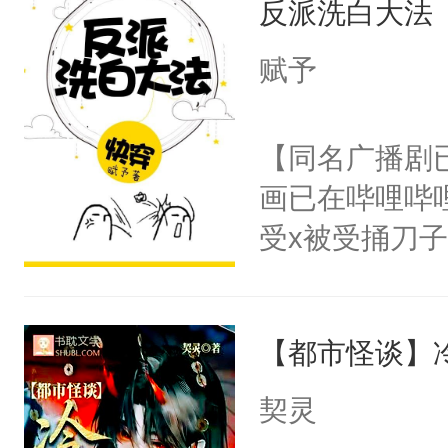
反派洗白大法
惜被人暗害，
留看着面前这
绝。主神知晓
赋予
人，突然醒悟
顾云去到大冀
问题二：废后
朝，一个从未
【同名广播剧
卫天还没亮，
为三种性别。
画已在哔哩哔
腰：“陛下，
构与男子相同
受x被受捅刀
不好了！”“那
了一颗红色的
派，他的任务
扣到怀里，安
得不开始在后
一位合适的男
顶替白莲花的
人，最终坐上
【都市怪谈】
病，一个个的
小白莲：“嘤嘤
上了还是无动
胡说，我没碰
契灵
力跟男主称兄
这是你舅妈，快