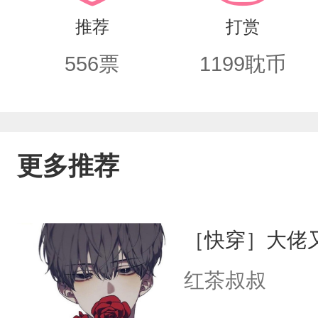
他芳心暗许》
推荐
打赏
556
票
1199
耽币
更多推荐
［快穿］大佬
红茶叔叔