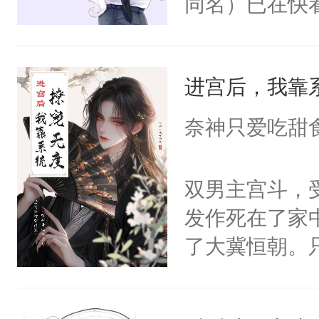
同名）已在快
叭！】1V1
统界里面有个
进宫后，我靠
成为所有白莲
I，他们决定
奈神只爱吃甜
学子，莫之阳
莲花可不止有
双男主宫斗，
点脑袋，看着
发作死在了家
常见问题一：
了大冀恒朝。
教科书版：“
己的世界，并
样。”莫之阳
王名为云胤，
母的微笑：“