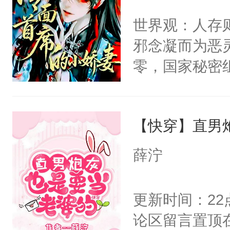
间变脸背叛他
不愧是大佬，
世界观：人存
的恶事他都对
悉，嗷？这不
邪念凝而为恶
一个权力滔天
可以先看仙帝
零，国家秘密
右男主又报复
士，以武力、
个世界了。直
界分三性：男
他说：【您需
【快穿】直男
子嗣）。盘龙
年，存活下来
孤独成性，被
薛泞
再说一遍。】
貌美送花郎，
世界苟活十年。
嘴硬心软、宠
更新时间：2
他才发现：他的
论区留言置顶