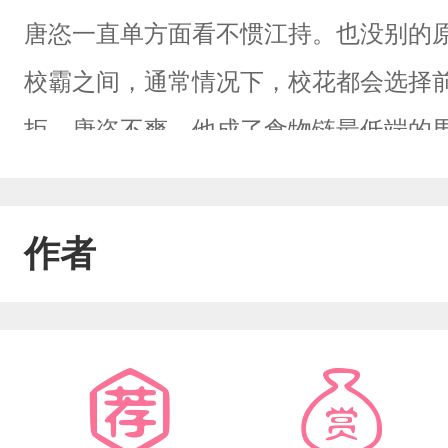
唐恣一直单方面看不惯江持。也没别的
校霸之间，通常情况下，校花都会选择
拒。唐恣不爽，他成了食物链最低端的
市人民公园，一眼就看到广场舞群里拿
持觉得唐恣的所作所为都不能用常人思
作者
再后来，他这颗心就拔不出来了。———
校花-校草，越来越高级。再后来，众人
校霸是个O？什么？！食物链变成了食
里不一闷骚学神校草攻×表里不一努力可