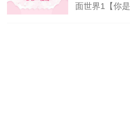
氓，本体是全
面世界1【你
来想逗逗人类
长大的竹马，
到油盐不进。
抢了你要给竹
本来只想成家
入住你家，愤
只对他温柔。
在转学生手上
至恶鬼神×冷
2【你是从大
善；他是冷，
学生，为了追
只为你，守尽
想到，青梅第
你，才拥有家
舍友，你暗搓
人×最强鬼神
不懂方言，你
者文风写实派
诉对方是夸赞
奇的宝子们误