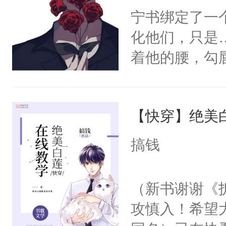
宁书绑定了一
化他们，只是
着他的腰，勾
角落，捏着他
尝尝。”当红
【快穿】绝美
来，给老公亲
用力——为你
搞钱
糖专业户，不
（新书谢谢《
攻慎入！希望