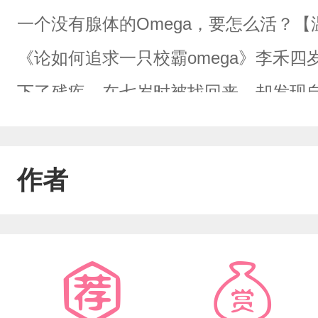
一个没有腺体的Omega，要怎么活？【
《论如何追求一只校霸omega》李禾
下了残疾。在七岁时被找回来，却发现自己多了
围所有人都说，李禾被外面的人带坏了
来之后，他变得淘气、叛逆、不服管教
作者
斗殴被叫家长。......因为腺体的残
负，从未没有交到过一个朋友，所有的
月，李禾总会莫名奇妙的消失几天，无
里独自忍耐腺体残缺带来的激素紊乱期