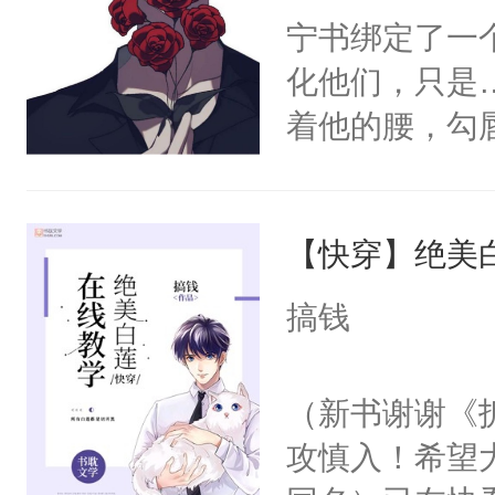
宁书绑定了一
化他们，只是
着他的腰，勾
角落，捏着他
尝尝。”当红
【快穿】绝美
来，给老公亲
用力——为你
搞钱
糖专业户，不
（新书谢谢《
攻慎入！希望