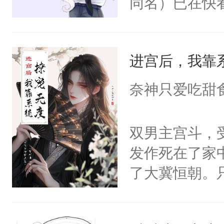
同名）已在快
叭！】1V1
统界里面有个
进宫后，我靠
成为所有白莲
I，他们决定
奈神只爱吃甜
学子，莫之阳
莲花可不止有
双男主宫斗，
点脑袋，看着
发作死在了家
常见问题一：
了大冀恒朝。
教科书版：“
己的世界，并
样。”莫之阳
王名为云胤，
母的微笑：“