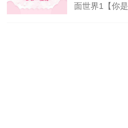
氓，本体是全
面世界1【你
来想逗逗人类
长大的竹马，
到油盐不进。
抢了你要给竹
本来只想成家
入住你家，愤
只对他温柔。
在转学生手上
至恶鬼神×冷
2【你是从大
善；他是冷，
学生，为了追
只为你，守尽
想到，青梅第
你，才拥有家
舍友，你暗搓
人×最强鬼神
不懂方言，你
者文风写实派
诉对方是夸赞
奇的宝子们误