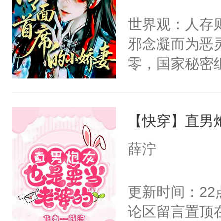
间变脸背叛他
不愧是大佬，
世界观：人存
的恶事他都对
悉，嗷？这不
邪念凝而为恶
一个权力滔天
可以先看仙帝
零，国家秘密
右男主又报复
士，以武力、
个世界了。直
界分三性：男
他说：【您需
【快穿】直男
子嗣）。盘龙
年，存活下来
孤独成性，被
薛泞
再说一遍。】
貌美送花郎，
世界苟活十年。
嘴硬心软、宠
更新时间：2
他才发现：他的
论区留言置顶