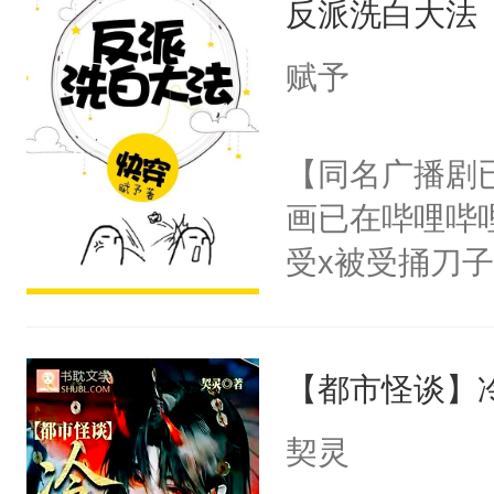
反派洗白大法
惜被人暗害，
留看着面前这
绝。主神知晓
赋予
人，突然醒悟
顾云去到大冀
问题二：废后
朝，一个从未
【同名广播剧
卫天还没亮，
为三种性别。
画已在哔哩哔
腰：“陛下，
构与男子相同
受x被受捅刀
不好了！”“那
了一颗红色的
派，他的任务
扣到怀里，安
得不开始在后
一位合适的男
顶替白莲花的
人，最终坐上
【都市怪谈】
病，一个个的
小白莲：“嘤嘤
上了还是无动
胡说，我没碰
契灵
力跟男主称兄
这是你舅妈，快