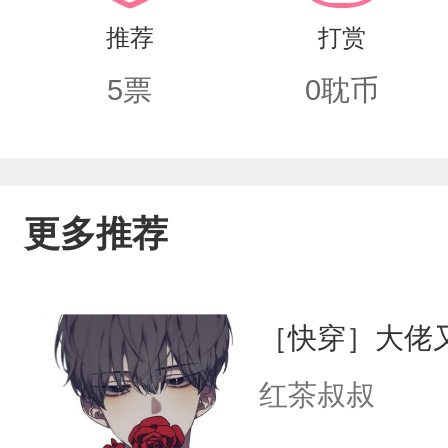
道理，没有半分Omega乖巧模样的小
推荐
打赏
这样......——生命要有裂缝，阳光
5
票
0
耽币
现，让李禾第一次感受到了温暖与被爱的
宽大的手掌，轻轻抚摸着李禾柔软的发丝
哥，你别不要我，你陪陪我，好不好？”“....
更多推荐
于腺体残缺这件事，会有部分私设）【
［快穿］大佬
红茶叔叔