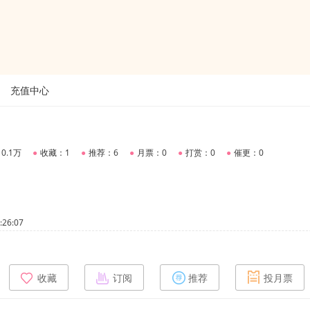
充值中心
0.1万
●
收藏：1
●
推荐：6
●
月票：0
●
打赏：0
●
催更：0
26:07
收藏
订阅
推荐
投月票