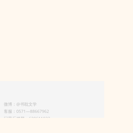
微博：@书耽文学
客服：0571—88667962
问题反馈群：630611933
版权业务联系人-淡风 QQ：
3614922414（加好友请备注合作来意）