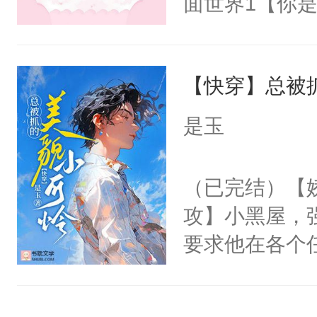
面世界1【你
来想逗逗人类
长大的竹马，
到油盐不进。
抢了你要给竹
本来只想成家
【快穿】总被
入住你家，愤
只对他温柔。
在转学生手上
是玉
至恶鬼神×冷
2【你是从大
善；他是冷，
学生，为了追
（已完结）【
只为你，守尽
想到，青梅第
攻】小黑屋，
你，才拥有家
舍友，你暗搓
要求他在各个
人×最强鬼神
不懂方言，你
世界，他任务
者文风写实派
诉对方是夸赞
对劲……患有
奇的宝子们误
沐浴露、洗衣