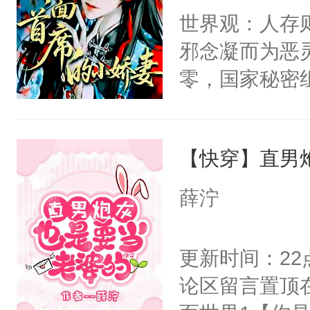
间变脸背叛他
世界观：人存
卫天还没亮，
的恶事他都对
邪念凝而为恶
腰：“陛下，
一个权力滔天
零，国家秘密
不好了！”“那
右男主又报复
士，以武力、
扣到怀里，安
个世界了。直
界分三性：男
顶替白莲花的
他说：【您需
【快穿】直男
子嗣）。盘龙
小白莲：“嘤嘤
年，存活下来
孤独成性，被
胡说，我没碰
薛泞
再说一遍。】
貌美送花郎，
这是你舅妈，快
世界苟活十年。
嘴硬心软、宠
不愧是大佬，
更新时间：2
他才发现：他的
悉，嗷？这不
论区留言置顶
氓，本体是全
可以先看仙帝