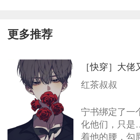
更多推荐
［快穿］大佬
红茶叔叔
宁书绑定了一
化他们，只是
着他的腰，勾