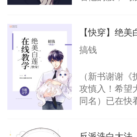
角落，捏着他
尝尝。”当红
【快穿】绝美
来，给老公亲
用力——为你
搞钱
糖专业户，不
（新书谢谢《
攻慎入！希望
同名）已在快
叭！】1V1
统界里面有个
反派洗白大法