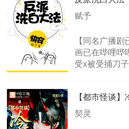
成为所有白莲
I，他们决定
赋予
学子，莫之阳
莲花可不止有
【同名广播剧
点脑袋，看着
画已在哔哩哔
常见问题一：
受x被受捅刀
教科书版：“
派，他的任务
样。”莫之阳
一位合适的男
母的微笑：“
【都市怪谈】
病，一个个的
留看着面前这
上了还是无动
契灵
人，突然醒悟
力跟男主称兄
问题二：废后