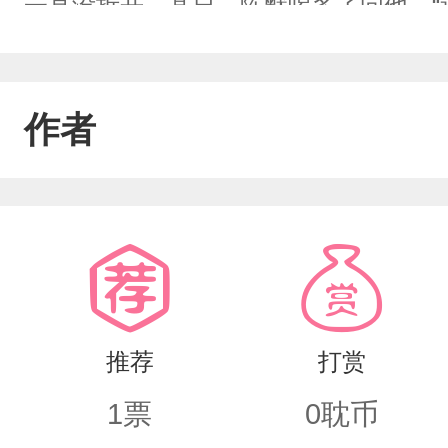
一直没拆开，某日，陈默喝多了问他，“
以还给我，我很喜欢他……”舒言才拆开
的影子侧影，十字绣的正面还好，背面
作者
小心翼翼的触碰在一起。而影子一个像
位拍的。他是什么时候拍的呢？自己竟然
想，一次就够了，剩下的我来就好。
推荐
打赏
1
票
0
耽币