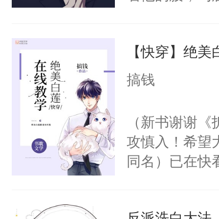
角落，捏着他
尝尝。”当红
【快穿】绝美
来，给老公亲
用力——为你
搞钱
糖专业户，不
（新书谢谢《
攻慎入！希望
同名）已在快
叭！】1V1
统界里面有个
反派洗白大法