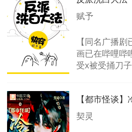
成为所有白莲
I，他们决定
赋予
学子，莫之阳
莲花可不止有
【同名广播剧
点脑袋，看着
画已在哔哩哔
常见问题一：
受x被受捅刀
教科书版：“
派，他的任务
样。”莫之阳
一位合适的男
母的微笑：“
【都市怪谈】
病，一个个的
留看着面前这
上了还是无动
契灵
人，突然醒悟
力跟男主称兄
问题二：废后