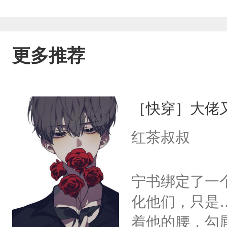
更多推荐
［快穿］大佬
红茶叔叔
宁书绑定了一
化他们，只是
着他的腰，勾