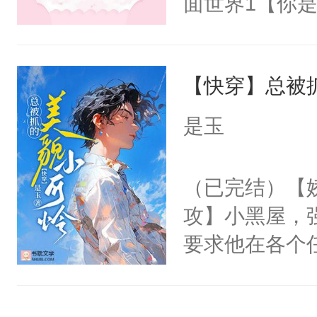
面世界1【你
来想逗逗人类
长大的竹马，
到油盐不进。
抢了你要给竹
本来只想成家
【快穿】总被
入住你家，愤
只对他温柔。
在转学生手上
是玉
至恶鬼神×冷
2【你是从大
善；他是冷，
学生，为了追
（已完结）【
只为你，守尽
想到，青梅第
攻】小黑屋，
你，才拥有家
舍友，你暗搓
要求他在各个
人×最强鬼神
不懂方言，你
世界，他任务
者文风写实派
诉对方是夸赞
对劲……患有
奇的宝子们误
沐浴露、洗衣