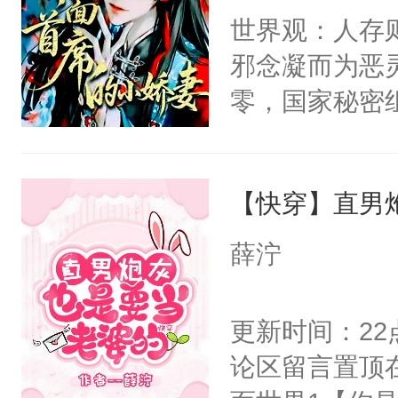
间变脸背叛他
世界观：人存
卫天还没亮，
的恶事他都对
邪念凝而为恶
腰：“陛下，
一个权力滔天
零，国家秘密
不好了！”“那
右男主又报复
士，以武力、
扣到怀里，安
个世界了。直
界分三性：男
顶替白莲花的
他说：【您需
【快穿】直男
子嗣）。盘龙
小白莲：“嘤嘤
年，存活下来
孤独成性，被
胡说，我没碰
薛泞
再说一遍。】
貌美送花郎，
这是你舅妈，快
世界苟活十年。
嘴硬心软、宠
不愧是大佬，
更新时间：2
他才发现：他的
悉，嗷？这不
论区留言置顶
氓，本体是全
可以先看仙帝