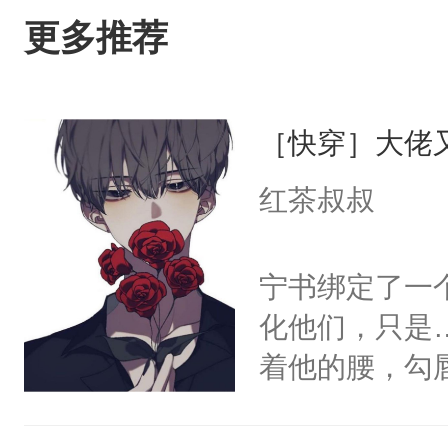
更多推荐
［快穿］大佬
红茶叔叔
宁书绑定了一
化他们，只是
着他的腰，勾
角落，捏着他
尝尝。”当红