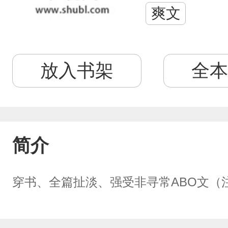
爽文
放入书架
全本
简介
穿书、全篇扯淡、强受非寻常ABO文（