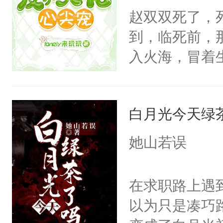
狠手辣的心机
赵双双死了，
的其他人...
到，临死前，
——为什么她
入火海，冒着
小狗脱不开干
在心底的爱意
医院里看一眼
定要看清人心
爱那一卦的？
白月光今天绿
自己和他们再
狗。什么？姐
信，终于如愿
她山若误
在背后做推波
闪耀的星星。
雨，也为姐姐
在求职路上遇
亲？那不行，
以为只是凑巧
内，并打算狠