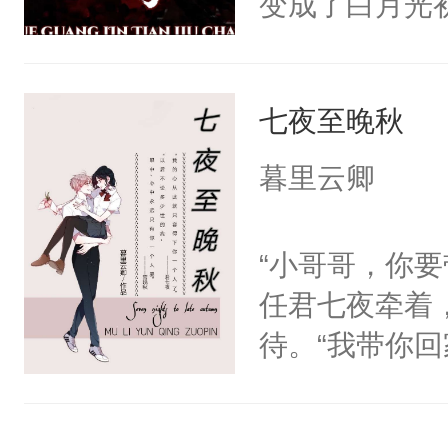
变成了白月光
混蛋。小狼狗
为对方是来看
声音问：“你监视
的逼近下死马
有，我只是担
七夜至晚秋
领证。遇到前
从人人欺压到
消息是求职成
坏心眼的小狼
暮里云卿
不久的前任？“
漩涡的攻略纪
任，是老公。
“小哥哥，你
续在公司上班
任君七夜牵着
游。正好可以
待。“我带你
南：1V1/双
心，自己有了
都是背景板，
丢了。”小宫
强/HE