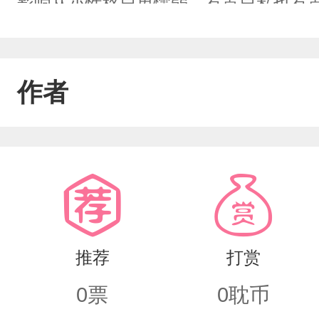
影响从小性格自卑懦弱，有点自私也有
自卑但骨子里面高傲又不甘心比别人差
起、但是无论怎么努力一切都和梦一样
作者
己的生命但又害怕亲人难过，人生也许
时候就会有牵挂他们会成为你的牵绊，
边亲人或许就又有了活下去的理由。
推荐
打赏
0
票
0
耽币