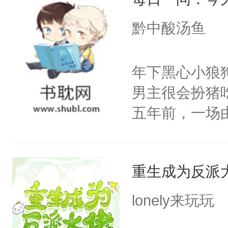
忙，武流苏帮
黔中酸汤鱼
经起伏，在成
手。但武流苏
年下黑心小狼
炆对自己始终
男主很会扮猪
最后关头帮赵
五年前，一场
年命丧黄泉。
她，还将她送
重生成为反派
好了身体，也
年后赵知年回
lonely来玩玩
出代价。不管