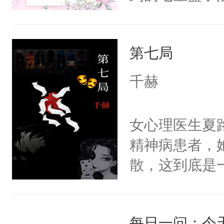
全侯之女武流
魄打碎，意外
第七局
重生，莫星星
体，在莫星星
千赫
武流苏父兄皆
流苏容貌冠绝
女心理医生夏
宫宴上见到三
精神病患者，
竭虑，但异域
散，这到底是
宴包裹里，有
否能找到答案
正妃位置。武
期待。女强男
武流苏势要查
每日一问：今