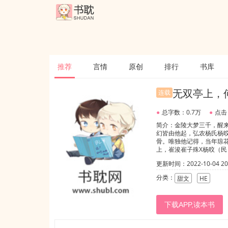
推荐
言情
原创
排行
书库
无双亭上，
连载
●
总字数：0.7万
●
点击
简介：金陵大梦三千，醒
幻皆由他起，弘农杨氏杨
骨。唯独他记得，当年琼
上，崔浚崔子殊X杨旼（民
更新时间：2022-10-04 20:
分类：
甜文
HE
下载APP,读本书