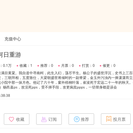
充值中心
何日重游
：0.1万
●
收藏：1
●
推荐：0
●
月票：0
●
打赏：0
●
催更：0
来满目黄粱。我自道中寻南柯，此生入幻，荡尽平生。杨公子的盛世浮沉，史书上三百
旼，三朝拜相，五度致仕，大梁朝盛世将倾时的一副脊梁，金玉外污浊内一捧潇潇而立
花小院中那一抹月色。他记了六十年，窗外梧桐叶落，崔浚死于宏远二十一年的秋天。
）杨邑嘉ps，攻没死pps，受不择手段，攻更疯批ppps，一切替身都是误会
38:38
收藏
订阅
推荐
投月票