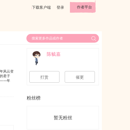
作者平台
下载客户端
登录
陈毓嘉
年风云变
的君子
打赏
催更
——年
粉丝榜
暂无粉丝