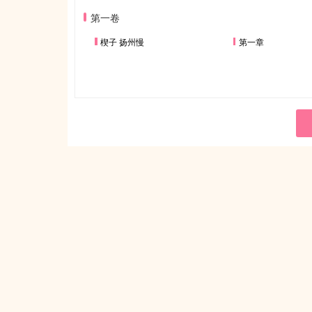
第一卷
楔子 扬州慢
第一章