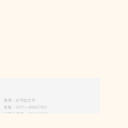
微博：@书耽文学
客服：0571—88667962
问题反馈群：630611933
版权业务联系人-淡风 QQ：
3614922414（加好友请备注合作来意）