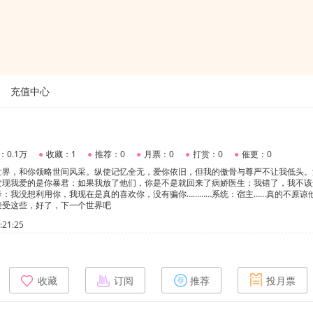
充值中心
：0.1万
●
收藏：1
●
推荐：0
●
月票：0
●
打赏：0
●
催更：0
世界，和你领略世间风采。纵使记忆全无，爱你依旧，但我的傲骨与尊严不让我低头。
发现我爱的是你暴君：如果我放了他们，你是不是就回来了病娇医生：我错了，我不该
：我没想利用你，我现在是真的喜欢你，没有骗你…………系统：宿主……真的不原谅
接受这些，好了，下一个世界吧
21:25
收藏
订阅
推荐
投月票