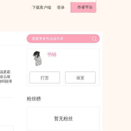
作者平台
下载客户端
登录
书锦
温柔霸
这么做
打赏
催更
他吗陆瑾
粉丝榜
暂无粉丝