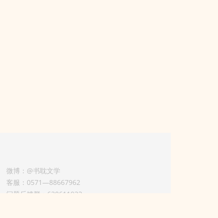
微博：@书耽文学
客服：0571—88667962
问题反馈群：630611933
版权业务联系人-淡风 QQ：
3614922414（加好友请备注合作来意）