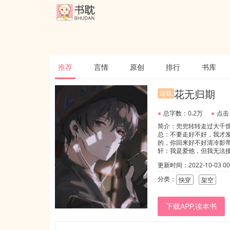
推荐
言情
原创
排行
书库
花无归期
连载
●
总字数：0.2万
●
点击
简介：兜兜转转走过大千
总：不要走好不好，我才
的，你回来好不好清冷影帝
轩：我是爱他，但我无法
更新时间：2022-10-03 00:
分类：
快穿
架空
下载APP,读本书