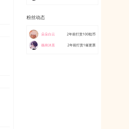
粉丝动态
朵朵白云
2年前打赏100耽币
殇殃沐葸
2年前打赏1催更票