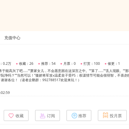
充值中心
：0.2万
●
收藏：26
●
推荐：54
●
月票：0
●
打赏：100
●
催更：1
于能高兴了吧……”“萧家女儿，不会愿意困在这深宫之中。”“算了……”“丢人现眼。”“
阮琤吗？”“当然可以！”傲娇将军攻x温柔皇子受PS：权谋情节可能会很弱智，不喜勿
谢各位！（读者企鹅群：992788517欢迎来玩！）
02:59
收藏
订阅
推荐
投月票