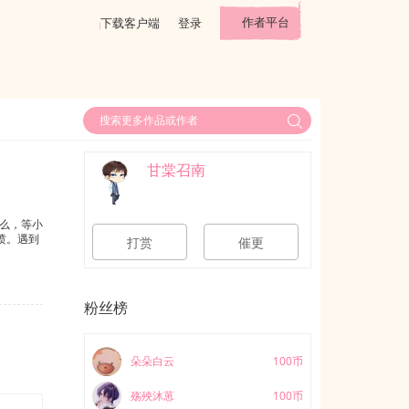
作者平台
下载客户端
登录
甘棠召南
那么，等小
喷。遇到
打赏
催更
粉丝榜
朵朵白云
100币
殇殃沐葸
100币