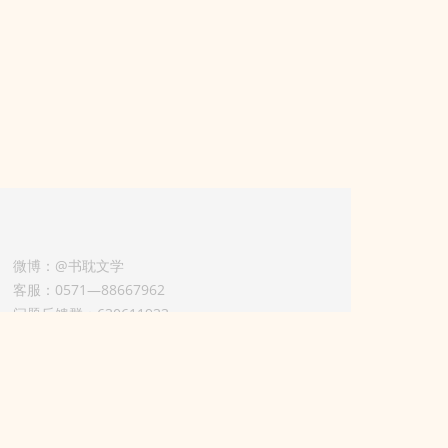
微博：@书耽文学
客服：0571—88667962
问题反馈群：630611933
版权业务联系人-淡风 QQ：
3614922414（加好友请备注合作来意）
11002012925号
浙ICP备2025148804号