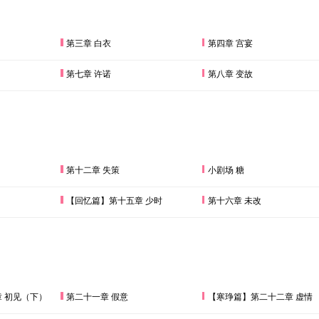
第三章 白衣
第四章 宫宴
第七章 许诺
第八章 变故
第十二章 失策
小剧场 糖
【回忆篇】第十五章 少时
第十六章 未改
 初见（下）
第二十一章 假意
【寒琤篇】第二十二章 虚情