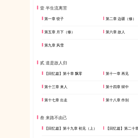
壹 半生流离苦
第一章 饺子
第二章 边疆（修）
第五章 月下（修）
第六章 故人
第九章 风雪
贰 道是故人归
【回忆篇】第十章 飘零
第十一章 再见
第十三章 来人
第十四章 狱中
第十七章 出走
第十八章 作别
叁 来路不由己
【回忆篇】第十九章 初见（上）
【回忆篇】第二十章