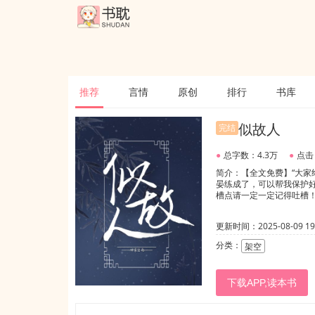
推荐
言情
原创
排行
书库
似故人
完结
●
总字数：4.3万
●
点击
简介：【全文免费】“大家终
晏练成了，可以帮我保护好
槽点请一定一定记得吐槽！谢
更新时间：2025-08-09 19:
分类：
架空
下载APP,读本书