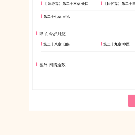
【 寒琤篇】第二十三章 众口
【回忆篇】第二十四
第二十七章 皇兄
肆 而今岁月悠
第二十八章 旧疾
第二十九章 神医
番外 闲情逸致