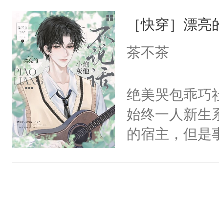
一位合适的男
们竟然欺负你
［快穿］漂亮
病，一个个的
宴：要不你跟
上了还是无动
茶不茶
来……“蛇蛇
力跟男主称兄
好，别人都想
间变脸背叛他
绝美哭包乖巧社
堂魔尊……行
的恶事他都对
始终一人新生
位，当日就抢
一个权力滔天
的宿主，但是
神偏执：不许
右男主又报复
个社恐小哭包
腿，把你锁在
个世界了。直
宿主，元宝只
有人养？还有
他说：【您需
你，打他一巴
种威胁手段没
年，存活下来
右脸欠踹$￥#
他是社恐，墨