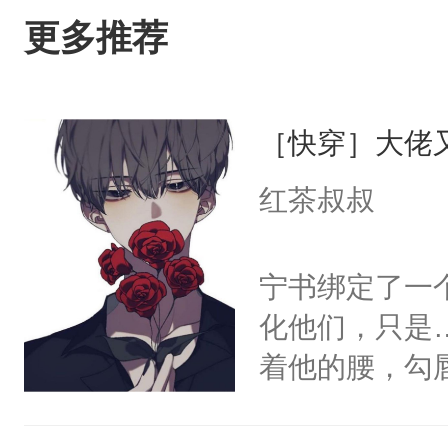
更多推荐
［快穿］大佬
红茶叔叔
宁书绑定了一
化他们，只是
着他的腰，勾
角落，捏着他
尝尝。”当红