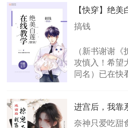
【快穿】绝美
来，给老公亲
用力——为你
搞钱
糖专业户，不
（新书谢谢《
攻慎入！希望
同名）已在快
叭！】1V1
统界里面有个
进宫后，我靠
成为所有白莲
I，他们决定
奈神只爱吃甜