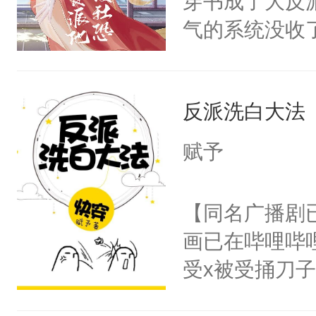
穿书成了大反
腰：“陛下，
构与男子相同
气的系统没收
不好了！”“那
了一颗红色的
成了没用的废
扣到怀里，安
得不开始在后
说他可怜，却
顶替白莲花的
人，最终坐上
反派洗白大法
用见人，因为
小白莲：“嘤嘤
言神龙见首不
胡说，我没碰
赋予
想见人。没有
这是你舅妈，快
名蛇蛇，跟人
不愧是大佬，
【同名广播剧
不知道，那小
悉，嗷？这不
画已在哔哩哔
头，魔尊墨宴
可以先看仙帝
受x被受捅刀
宴：柳折枝你
派，他的任务
飞魄散！第二