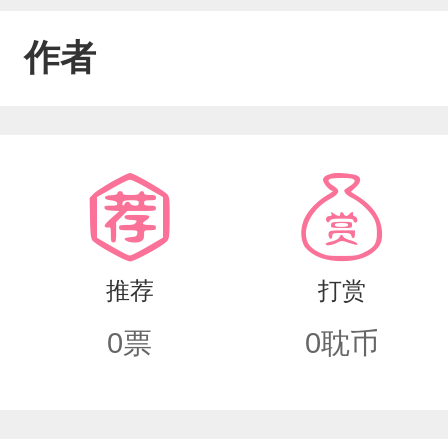
作者
推荐
打赏
0
票
0
耽币