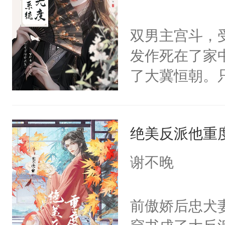
学子，莫之阳
莲花可不止有
双男主宫斗，
点脑袋，看着
发作死在了家
常见问题一：
了大冀恒朝。
教科书版：“
己的世界，并
样。”莫之阳
王名为云胤，
母的微笑：“
绝美反派他重
惜被人暗害，
留看着面前这
绝。主神知晓
谢不晚
人，突然醒悟
顾云去到大冀
问题二：废后
朝，一个从未
前傲娇后忠犬
卫天还没亮，
为三种性别。