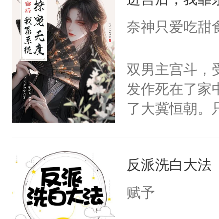
成为所有白莲
I，他们决定
奈神只爱吃甜
学子，莫之阳
莲花可不止有
双男主宫斗，
点脑袋，看着
发作死在了家
常见问题一：
了大冀恒朝。
教科书版：“
己的世界，并
样。”莫之阳
王名为云胤，
母的微笑：“
反派洗白大法
惜被人暗害，
留看着面前这
绝。主神知晓
赋予
人，突然醒悟
顾云去到大冀
问题二：废后