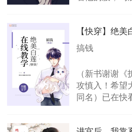
角落，捏着他
尝尝。”当红
【快穿】绝美
来，给老公亲
用力——为你
搞钱
糖专业户，不
（新书谢谢《
攻慎入！希望
同名）已在快
叭！】1V1
统界里面有个
进宫后，我靠