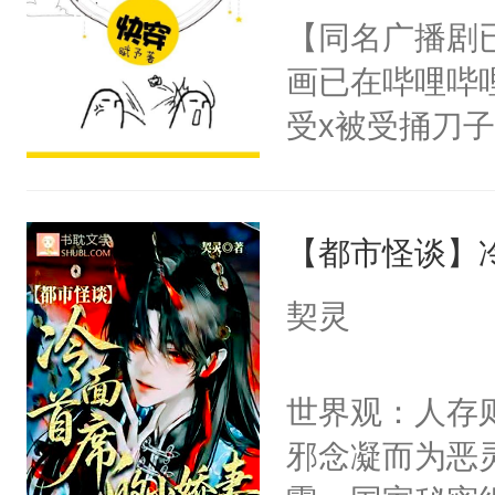
朝，一个从未
【同名广播剧
卫天还没亮，
为三种性别。
画已在哔哩哔
腰：“陛下，
构与男子相同
受x被受捅刀
不好了！”“那
了一颗红色的
派，他的任务
扣到怀里，安
得不开始在后
一位合适的男
顶替白莲花的
人，最终坐上
【都市怪谈】
病，一个个的
小白莲：“嘤嘤
上了还是无动
胡说，我没碰
契灵
力跟男主称兄
这是你舅妈，快
间变脸背叛他
不愧是大佬，
世界观：人存
的恶事他都对
悉，嗷？这不
邪念凝而为恶
一个权力滔天
可以先看仙帝