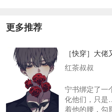
更多推荐
［快穿］大佬
红茶叔叔
宁书绑定了一
化他们，只是
着他的腰，勾