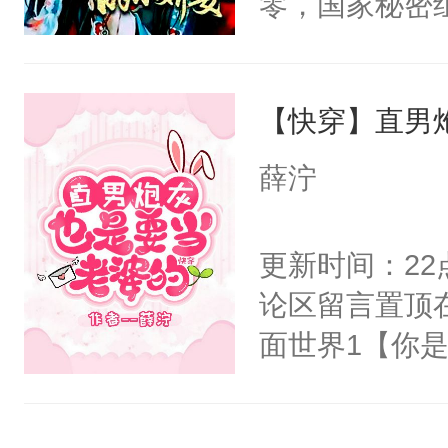
零，国家秘密
右男主又报复
士，以武力、
个世界了。直
界分三性：男
他说：【您需
【快穿】直男
子嗣）。盘龙
年，存活下来
孤独成性，被
薛泞
再说一遍。】
貌美送花郎，
世界苟活十年。
嘴硬心软、宠
更新时间：2
他才发现：他的
论区留言置顶
氓，本体是全
面世界1【你
来想逗逗人类
长大的竹马，
到油盐不进。
抢了你要给竹
本来只想成家