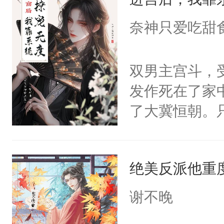
成为所有白莲
I，他们决定
奈神只爱吃甜
学子，莫之阳
莲花可不止有
双男主宫斗，
点脑袋，看着
发作死在了家
常见问题一：
了大冀恒朝。
教科书版：“
己的世界，并
样。”莫之阳
王名为云胤，
母的微笑：“
绝美反派他重
惜被人暗害，
留看着面前这
绝。主神知晓
谢不晚
人，突然醒悟
顾云去到大冀
问题二：废后