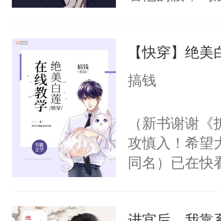
角落，捏着他
尝尝。”当红
【快穿】绝美
来，给老公亲
用力——为你
搞钱
糖专业户，不
（新书谢谢《
攻慎入！希望
同名）已在快
叭！】1V1
统界里面有个
进宫后，我靠