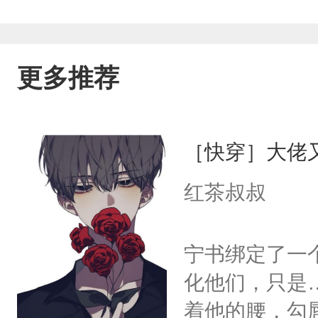
更多推荐
［快穿］大佬
红茶叔叔
宁书绑定了一
化他们，只是
着他的腰，勾