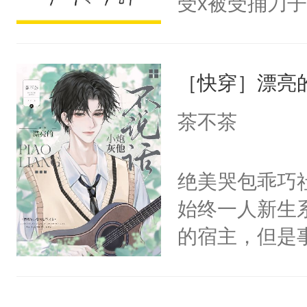
受x被受捅刀
宴：柳折枝你
派，他的任务
飞魄散！第二
一位合适的男
们竟然欺负你
［快穿］漂亮
病，一个个的
宴：要不你跟
上了还是无动
茶不茶
来……“蛇蛇
力跟男主称兄
好，别人都想
间变脸背叛他
绝美哭包乖巧社
堂魔尊……行
的恶事他都对
始终一人新生
位，当日就抢
一个权力滔天
的宿主，但是
神偏执：不许
右男主又报复
个社恐小哭包
腿，把你锁在
个世界了。直
宿主，元宝只
有人养？还有
他说：【您需