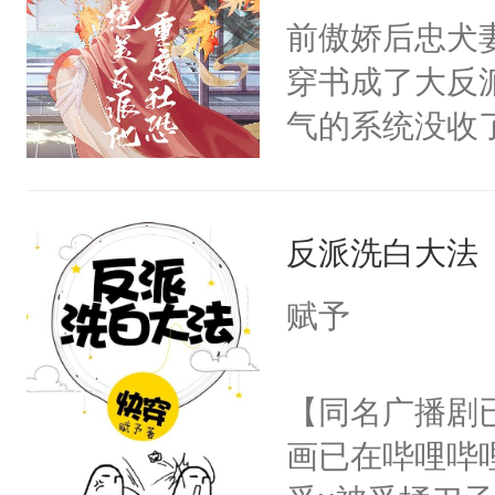
朝，一个从未
前傲娇后忠犬
卫天还没亮，
为三种性别。
穿书成了大反
腰：“陛下，
构与男子相同
气的系统没收
不好了！”“那
了一颗红色的
成了没用的废
扣到怀里，安
得不开始在后
说他可怜，却
顶替白莲花的
人，最终坐上
反派洗白大法
用见人，因为
小白莲：“嘤嘤
言神龙见首不
胡说，我没碰
赋予
想见人。没有
这是你舅妈，快
名蛇蛇，跟人
不愧是大佬，
【同名广播剧
不知道，那小
悉，嗷？这不
画已在哔哩哔
头，魔尊墨宴
可以先看仙帝