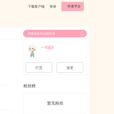
作者平台
下载客户端
登录
一8或8
打赏
催更
粉丝榜
暂无粉丝