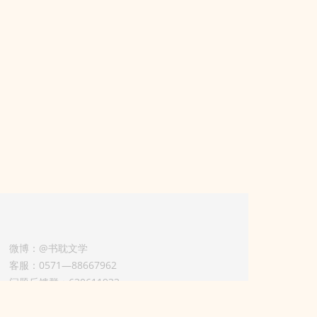
微博：@书耽文学
客服：0571—88667962
问题反馈群：630611933
版权业务联系人-淡风 QQ：
3614922414（加好友请备注合作来意）