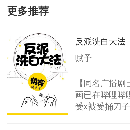
更多推荐
反派洗白大法
赋予
【同名广播剧
画已在哔哩哔
受x被受捅刀
派，他的任务
一位合适的男