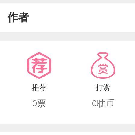
作者
推荐
打赏
0
票
0
耽币