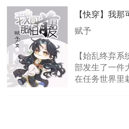
决心改变，但
情不比受少，
谁？”“楚星你
【快穿】我那
越不对劲。怕
才任由受自毁。
以朝的注视，
宣布：“从今
中有穿越者！
赋予
了，最后一次对
养虎为患。他
不要吵架，友好
砚清被找到的
至在他发热时
【始乱终弃系
塞。陆以朝痛
变，李砚寒总
部发生了一件
以朝啊，我来
戏？”却又默
在任务世界里
距，抓着乱糟
浑身是血将他
系统也是一样
都不要我了，
跨过我的尸骨
惶。因此法则
我……”——
热，却听见他
问有谁敢接这
【非渣攻贱受
符，定将他双
7。007身为
洁，先虐后甜