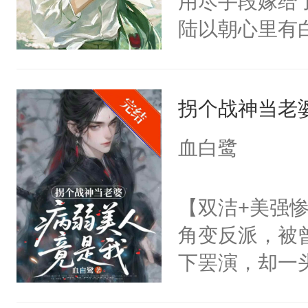
用尽手段嫁给了
绝于师门前。
陆以朝心里有
了当年。回到
星。强迫也好
个宗门成为正
们人前恩爱甜
道吗？大师兄
拐个战神当老
情，他以为，
二师兄了。乙
夜祁砚清缩在
血白鹭
忘记了对二师
乐。”陆以朝
此便再好不过
了。”祁砚清
【双洁+美强惨
会给大师兄回
死。”.祁砚
角变反派，被
现言烬就站在
什么不能是他
下罢演，却一
静。这一世，
次死都不想输
色。剧本命运
只是师兄。-
绑在同一根绳