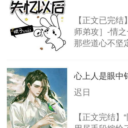
世界苟活十年。
【正文已完结
师弟攻］-情
那些道心不坚
到了师弟，无
甚至为此一念
心上人是眼中钉
妄。当他看到
白，这一切终
迟日
头。而宗门也
子，门下所有
【正文完结】
杀了同为魔道