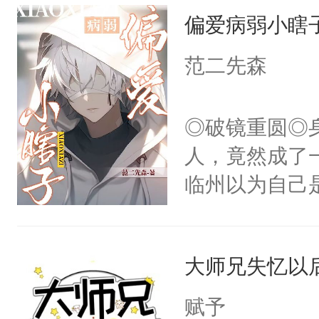
偏爱病弱小瞎
病，一个个的
上了还是无动
范二先森
力跟男主称兄
间变脸背叛他
◎破镜重圆◎
的恶事他都对
人，竟然成了
一个权力滔天
临州以为自己
右男主又报复
到这个小瞎子
个世界了。直
不得自己去死
他说：【您需
大师兄失忆以
年，存活下来
赋予
再说一遍。】