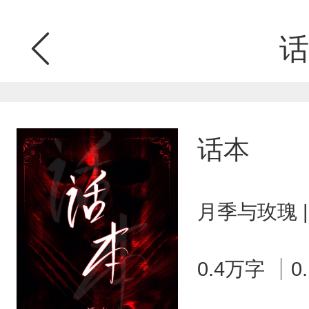
话
话本
月季与玫瑰 
0.4万字
0