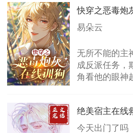
快穿之恶毒炮
来，给老公亲
用力——为你
易朵云
糖专业户，不
无所不能的主
成反派任务，
角看他的眼神
只为了让小主
为了给娇气小
绝美宿主在线
后，竟然是为
拥住了日思夜
今天出门了吗