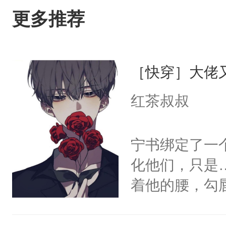
更多推荐
［快穿］大佬
红茶叔叔
宁书绑定了一
化他们，只是
着他的腰，勾
角落，捏着他
尝尝。”当红