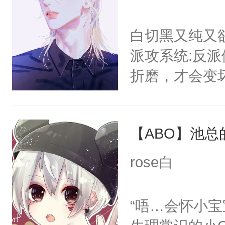
白切黑又纯又
派攻系统:反
折磨，才会变
郁白:好的，
反派就在你旁
【ABO】池总
缓行驶在柏油
郁白淡漠的收
rose白
的背包，纤弱
立的小白杨站
“唔…会怀小
后。系统:好