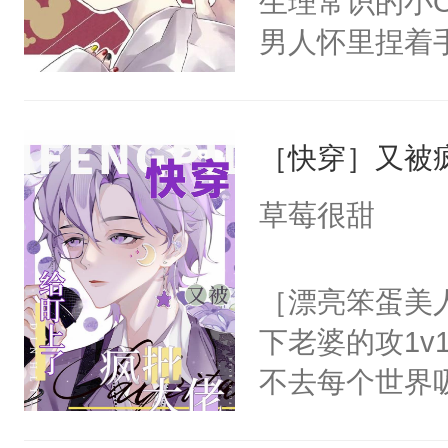
生理常识的小O
呵。后来——
男人怀里捏着
里:“宝贝，
软的Omega
我都可以给你
宝，年年想怀
徒弟的手，步
［快穿］又被
年，一个随时可
边，你哪里也
信息素的娇软顶
草莓很甜
郁白的下巴将
却因长相乖软
让同学们看到
钰年前十几年
［漂亮笨蛋美
人压在马棚闷
不谙世事的小
下老婆的攻1v
狂，“你跑不
沦为伯父利用
不去每个世界
亲一亲你。”…
的商界大佬池宴
容颜无处遮掩
手，大反派们
小被灌输了Al