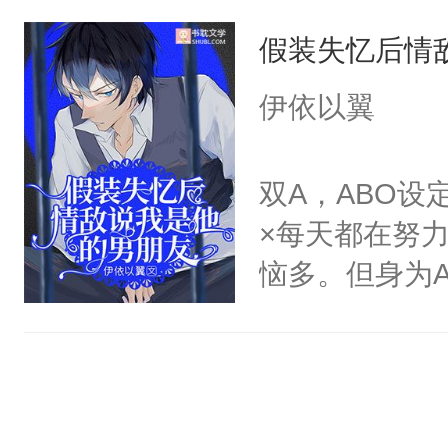
咬着不放。-
笑。高明的猎
能依附他们的
假装失忆后情
从闻家讨回去
上说不要，心里就
却把Alpha天
背，眼里是致
多就是伪强制
伊依以翼
不会再遭受毒
我的妻子，什
证，入股不亏
初次见面，Al
离开。”-骨
双A，ABO
床上哇哇大哭求
秘密，低声笑
×每天都在努
整懵了。再次见
原来是在偷我
恼多。但身为A
接在他身前跪
的孩子，才能
一的烦恼就是同
熟练的软声讨
他搂在怀中，
脑袋也想不明
鞋……”……
控了一切，眼
心意或好感的
有虐待人吗？再
哪里跑？不乖
海。咋的，骄
浅蓝色的大眼