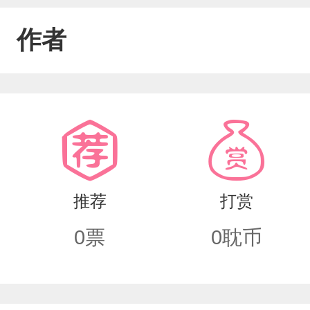
作者
推荐
打赏
0
票
0
耽币