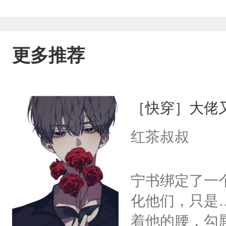
更多推荐
［快穿］大佬
红茶叔叔
宁书绑定了一
化他们，只是
着他的腰，勾