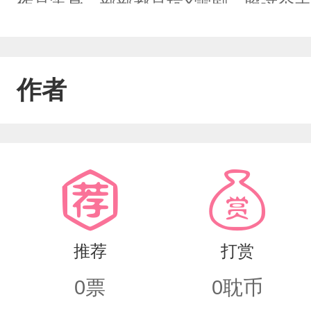
作品等身，部部都是抗X雷剧。照这个
宋永明，长相清秀，演技神级，怎奈运
越混越惨。好在他性格淡然，眼看事业
作者
球……有一天，俩奇葩相遇了。酒桌上，
跟你说，做演员要有理想，要拍对社会
鬼子》……宋永明：诶对！快快快，这
鱼，得把肉挖出来蘸着底汤吃，也不能蘸
爽文，吃吃喝喝搞事业。
推荐
打赏
0
票
0
耽币