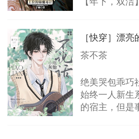
【年下，双洁
次与无数次的
渣，梁允没日
15【你家的锅
的骨头架子。
弃疗】不建议
［快穿］漂亮
肉复生，和梁
18【我家艺人
为大周前朝驸
茶不茶
被梁允一箭穿
坠落神界的元
绝美哭包乖巧社
冷漠，更是他
始终一人新生
回，他仍记得
的宿主，但是
不来师尊一句
个社恐小哭包
人，杀不得，
宿主，元宝只
骄纵和死缠烂