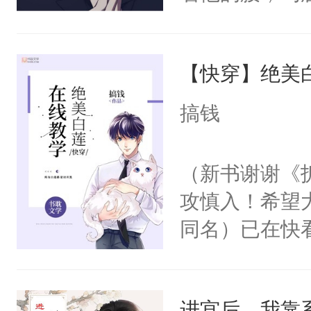
角落，捏着他
尝尝。”当红
【快穿】绝美
来，给老公亲
用力——为你
搞钱
糖专业户，不
（新书谢谢《
攻慎入！希望
同名）已在快
叭！】1V1
统界里面有个
进宫后，我靠