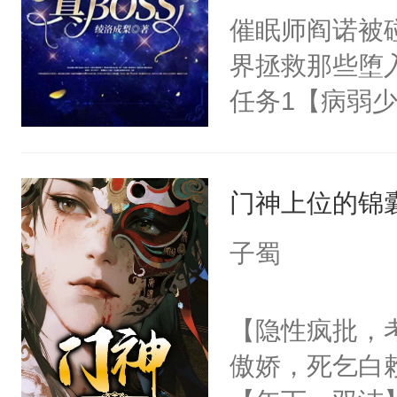
朝，一个从未
催眠师阎诺被
卫天还没亮，
为三种性别。
界拯救那些堕
腰：“陛下，
构与男子相同
任务1【病弱少
不好了！”“那
了一颗红色的
成为霸总心尖
扣到怀里，安
得不开始在后
1000亿也不
顶替白莲花的
人，最终坐上
门神上位的锦
任务5【偏执
小白莲：“嘤嘤
在我家的第一
胡说，我没碰
子蜀
务8【alph
这是你舅妈，快
说话】任务1
不愧是大佬，
【隐性疯批，
任务11【乖巧
悉，嗷？这不
傲娇，死乞白
【鲛人萌妻X超
可以先看仙帝