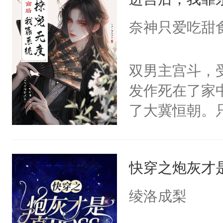
成为所有白莲
I，他们决定
奈神只爱吃甜
学子，莫之阳
莲花可不止有
双男主宫斗，
点脑袋，看着
发作死在了家
常见问题一：
了大冀恒朝。
教科书版：“
己的世界，并
样。”莫之阳
王名为云胤，
母的微笑：“
快穿之炮灰才是
惜被人暗害，
留看着面前这
绝。主神知晓
绫洛成梨
人，突然醒悟
顾云去到大冀
问题二：废后