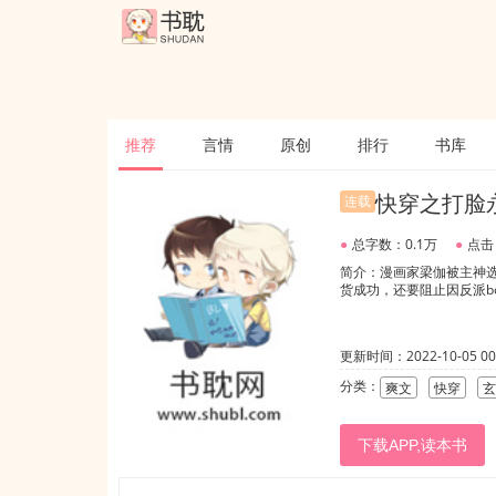
推荐
言情
原创
排行
书库
快穿之打脸
连载
●
总字数：0.1万
●
点击
简介：漫画家梁伽被主神
货成功，还要阻止因反派b
更新时间：2022-10-05 00:
分类：
爽文
快穿
玄
下载APP,读本书