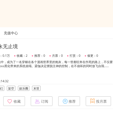
充值中心
永无止境
：0.1万
●
收藏：2
●
推荐：0
●
月票：0
●
打赏：0
●
催更：0
选中，成为了一名穿梭在各个漫画世界里的炮灰，每一世都狂奔在作死的路上，不仅要
oss黑化带来的系统崩塌。梁伽决定摆脱主神的控制，在不崩坏的同时放飞自我……
14:32
幻
架空
娱乐圈
末世
收藏
订阅
推荐
投月票