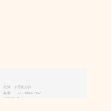
微博：@书耽文学
客服：0571—88667962
问题反馈群：630611933
版权业务联系人-淡风 QQ：
3614922414（加好友请备注合作来意）