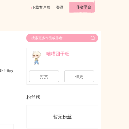
作者平台
下载客户端
登录
喵喵团子旺
让主角收
打赏
催更
粉丝榜
暂无粉丝