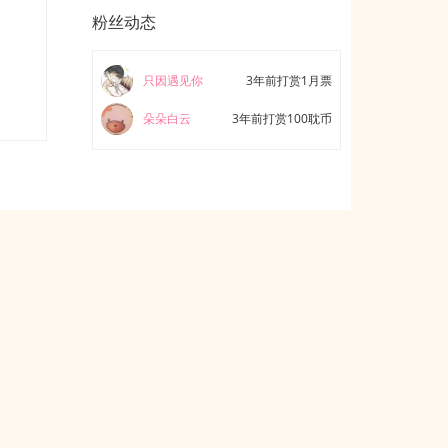
粉丝动态
只因遇见你
3年前打赏1月票
朵朵白云
3年前打赏100耽币