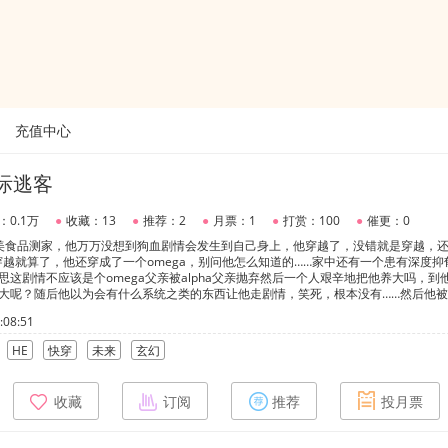
充值中心
际逃客
：0.1万
●
收藏：13
●
推荐：2
●
月票：1
●
打赏：100
●
催更：0
的美食品测家，他万万没想到狗血剧情会发生到自己身上，他穿越了，没错就是穿越，
越就算了，他还穿成了一个omega，别问他怎么知道的……家中还有一个患有深度抑
寻思这剧情不应该是个omega父亲被alpha父亲抛弃然后一个人艰辛地把他养大吗，到
他长大呢？随后他以为会有什么系统之类的东西让他走剧情，笑死，根本没有……然后他
，有了孩子，然后他们一家人就这么辛福的生活在了一起……【温柔鬼魅腹黑攻×冷漠
08:51
HE
快穿
未来
玄幻
收藏
订阅
推荐
投月票