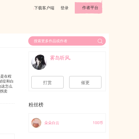
作者平台
下载客户端
登录
雾岛听风.
还是在程
郁症和白
打赏
催更
他这怎么
被拐卖
实则嘴硬
粉丝榜
朵朵白云
100币