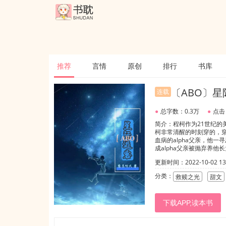
推荐
言情
原创
排行
书库
〔ABO〕星
连载
●
总字数：0.3万
●
点击
简介：程柯作为21世纪
柯非常清醒的时刻穿的，穿
血病的alpha父亲，他一
成alpha父亲被抛弃养
了，有人买走他，上了他
更新时间：2022-10-02 13:
心软受】
分类：
救赎之光
甜文
下载APP,读本书