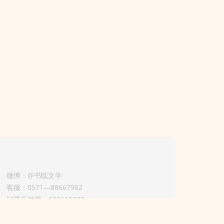
微博：@书耽文学
客服：0571—88667962
问题反馈群：630611933
版权业务联系人-淡风 QQ：
3614922414（加好友请备注合作来意）