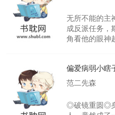
力跟男主称兄
间变脸背叛他
无所不能的主
的恶事他都对
成反派任务，
一个权力滔天
角看他的眼神
右男主又报复
只为了让小主
个世界了。直
为了给娇气小
他说：【您需
偏爱病弱小瞎
后，竟然是为
年，存活下来
拥住了日思夜
范二先森
再说一遍。】
世界苟活十年。
◎破镜重圆◎