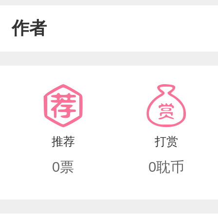
作者
推荐
打赏
0
票
0
耽币