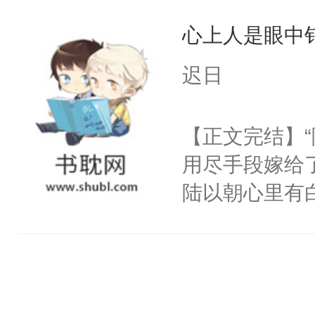
甚至为此一念
心上人是眼中钉
妄。当他看到
白，这一切终
迟日
头。而宗门也
子，门下所有
【正文完结】
杀了同为魔道
用尽手段嫁给了
绝于师门前。
陆以朝心里有
了当年。回到
星。强迫也好
个宗门成为正
们人前恩爱甜
道吗？大师兄
情，他以为，
二师兄了。乙
夜祁砚清缩在