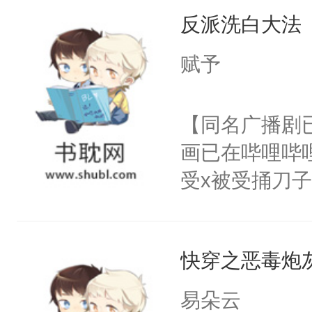
反派洗白大法
来，给老公亲
用力——为你
赋予
糖专业户，不
【同名广播剧
画已在哔哩哔
受x被受捅刀
派，他的任务
一位合适的男
快穿之恶毒炮
病，一个个的
上了还是无动
易朵云