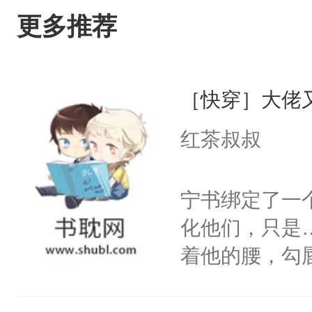
更多推荐
［快穿］大佬
红茶叔叔
宁书绑定了一
化他们，只是
着他的腰，勾
角落，捏着他
尝尝。”当红