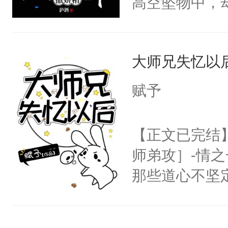
高空坠物中，
阴恻恻的看着
要成为一个优
招惹我的，你
主称霸位面！
点头：“你自
大师兄失忆以
在一起！”温
谁！”反正有
的矜贵男人，
赋予
打工的！小世
别人在一起，
码，泪水还没
的细腰眼角阴
【正文已完结
了！尼玛！到
到我干你了。
师弟攻］-情
将自己的计划
那些道心不坚
后称霸世界！
到了师弟，无
踝往自己怀里
甚至为此一念
的。”温凌被欺