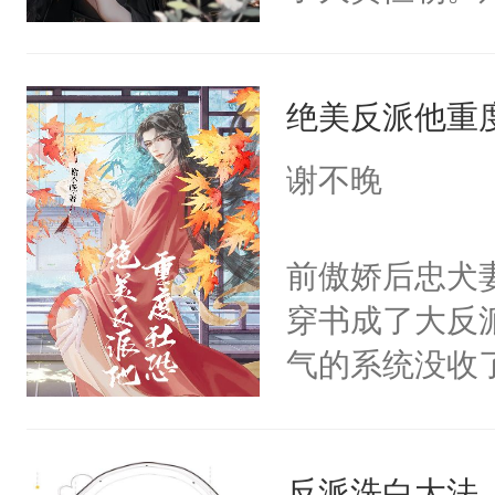
己的世界，并
王名为云胤，
绝美反派他重
惜被人暗害，
绝。主神知晓
谢不晚
顾云去到大冀
朝，一个从未
前傲娇后忠犬
为三种性别。
穿书成了大反
构与男子相同
气的系统没收
了一颗红色的
成了没用的废
得不开始在后
说他可怜，却
人，最终坐上
反派洗白大法