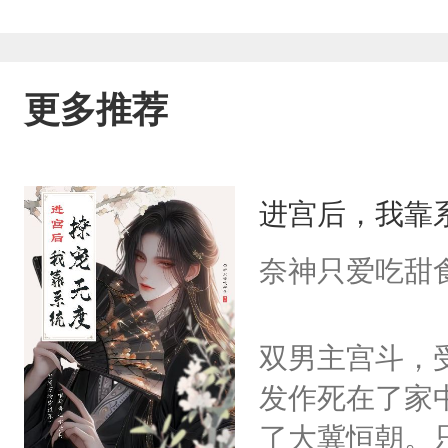
更多推荐
进宫后，我靠
奈神只爱吃甜
双男主宫斗，
发作死在了家
了大冀恒朝。