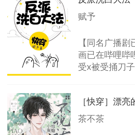
用见人，因为
言神龙见首不
赋予
想见人。没有
名蛇蛇，跟人
【同名广播剧
不知道，那小
画已在哔哩哔
头，魔尊墨宴
受x被受捅刀
宴：柳折枝你
派，他的任务
飞魄散！第二
一位合适的男
们竟然欺负你
［快穿］漂亮
病，一个个的
宴：要不你跟
上了还是无动
茶不茶
来……“蛇蛇
力跟男主称兄
好，别人都想