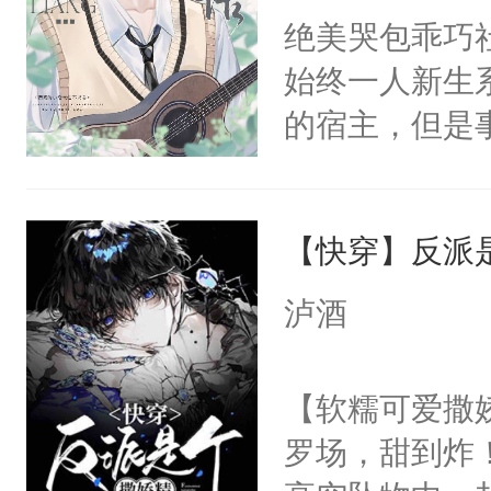
间变脸背叛他
绝美哭包乖巧社
堂魔尊……行
的恶事他都对
始终一人新生
位，当日就抢
一个权力滔天
的宿主，但是
神偏执：不许
右男主又报复
个社恐小哭包
腿，把你锁在
个世界了。直
宿主，元宝只
有人养？还有
他说：【您需
【快穿】反派
你，打他一巴
种威胁手段没
年，存活下来
右脸欠踹$￥#
他是社恐，墨
泸酒
再说一遍。】
白嫩嫩一看就
哄：祖宗，求
世界苟活十年。
前，抬手摸了
不出去啊……1
【软糯可爱撒娇
句：“魂淡！”元
罗场，甜到炸！
血：可爱，想