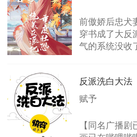
顾云去到大冀
朝，一个从未
前傲娇后忠犬
为三种性别。
穿书成了大反
构与男子相同
气的系统没收
了一颗红色的
成了没用的废
得不开始在后
说他可怜，却
人，最终坐上
反派洗白大法
用见人，因为
言神龙见首不
赋予
想见人。没有
名蛇蛇，跟人
【同名广播剧
不知道，那小