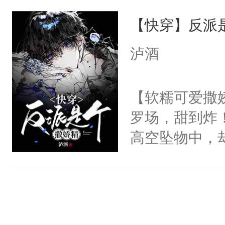
为了给娇气小
有人养？还有
他说：【您需
【快穿】反派
后，竟然是为
种威胁手段没
年，存活下来
拥住了日思夜
他是社恐，墨
泸酒
再说一遍。】
哄：祖宗，求
世界苟活十年。
不出去啊……1
【软糯可爱撒娇
罗场，甜到炸！
高空坠物中，
要成为一个优
主称霸位面！
在一起！”温
的矜贵男人，