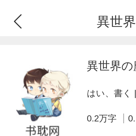
異世界
異世界の
はい、書く 
0.2万字
0