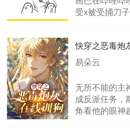
画已在哔哩哔
头，魔尊墨宴
受x被受捅刀
宴：柳折枝你
派，他的任务
飞魄散！第二
一位合适的男
们竟然欺负你
快穿之恶毒炮
病，一个个的
宴：要不你跟
上了还是无动
易朵云
来……“蛇蛇
力跟男主称兄
好，别人都想
间变脸背叛他
无所不能的主
堂魔尊……行
的恶事他都对
成反派任务，
位，当日就抢
一个权力滔天
角看他的眼神
神偏执：不许
右男主又报复
只为了让小主
腿，把你锁在
个世界了。直