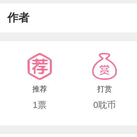
作者
推荐
打赏
1
票
0
耽币