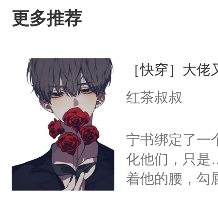
更多推荐
［快穿］大佬
红茶叔叔
宁书绑定了一
化他们，只是
着他的腰，勾
角落，捏着他
尝尝。”当红