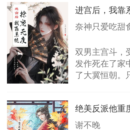
进宫后，我靠
来，给老公亲
用力——为你
奈神只爱吃甜
糖专业户，不
双男主宫斗，
发作死在了家
了大冀恒朝。
己的世界，并
王名为云胤，
绝美反派他重
惜被人暗害，
绝。主神知晓
谢不晚