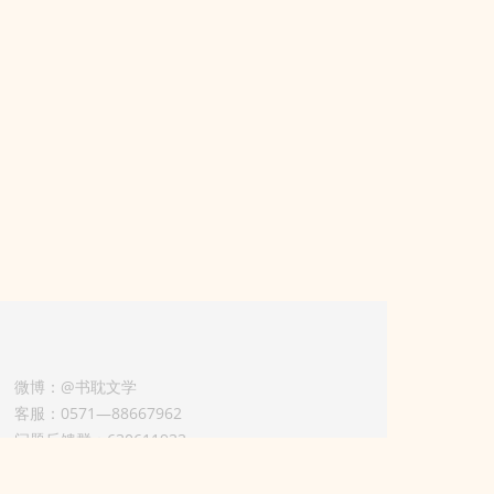
微博：@书耽文学
客服：0571—88667962
问题反馈群：630611933
版权业务联系人-淡风 QQ：
3614922414（加好友请备注合作来意）