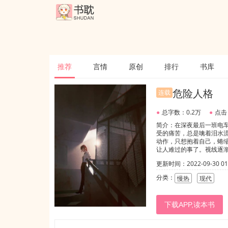
推荐
言情
原创
排行
书库
危险人格
连载
●
总字数：0.2万
●
点击
简介：在深夜最后一班电
受的痛苦，总是噙着泪水
动作，只想抱着自己，蜷
让人难过的事了。视线逐
后，然后慢慢将她搂入怀
更新时间：2022-09-30 01:
明天×蒋未晞明明×白耳何
分类：
慢热
现代
下载APP,读本书