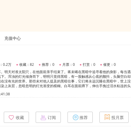
充值中心
：0.2万
●
收藏：82
●
推荐：0
●
月票：0
●
打赏：0
●
催更：0
车。明天对准太阳穴，在他面前亲手结束了。蒋未晞在黑暗中追寻着他的身影，每当遇
流下。浑浊的灯光倾身而下，明明只觉得黑暗，有一股触感从心底的颤抖，头脑空白却
缩在没有光的世界。那些未对他人提及的黑暗往事，它们将永远沉睡在黑暗中，世上没
渐染上灰层，忽暗忽明的灯光渐变的模糊。白耳在面前蹲下，伸出手挽过泪水粘连的头
中。到底经历了什么，目睹了什么，终日过着寂寞的日子请将悲伤遗忘我依然会坚定不
41:38
卿×骆朝雨
收藏
订阅
推荐
投月票