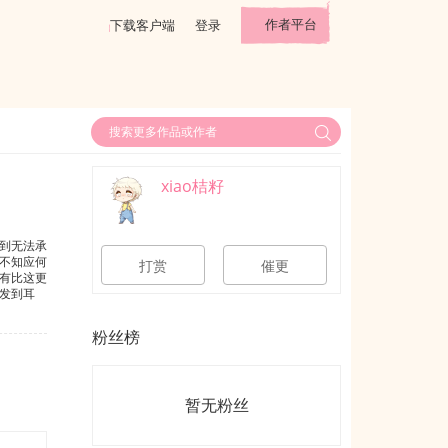
作者平台
下载客户端
登录
xiao桔籽
到无法承
不知应何
打赏
催更
有比这更
发到耳
移地爱你
粉丝榜
暂无粉丝