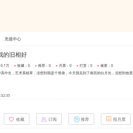
充值中心
我的旧相好
0.1万
●
收藏：0
●
推荐：0
●
月票：0
●
打赏：0
●
催更：0
中高中生，艺术系校草，没想到我是个替身，今天我见到了南宫的白月光，没想到他竟
32:35
收藏
订阅
推荐
投月票