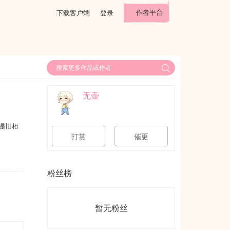
作者平台
下载客户端
登录
无壶
是旧相
打赏
催更
粉丝榜
暂无粉丝