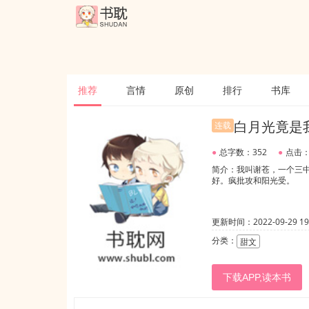
推荐
言情
原创
排行
书库
白月光竟是
连载
●
总字数：352
●
点击：
简介：我叫谢苍，一个三
好。疯批攻和阳光受。
更新时间：2022-09-29 19:
分类：
甜文
下载APP,读本书