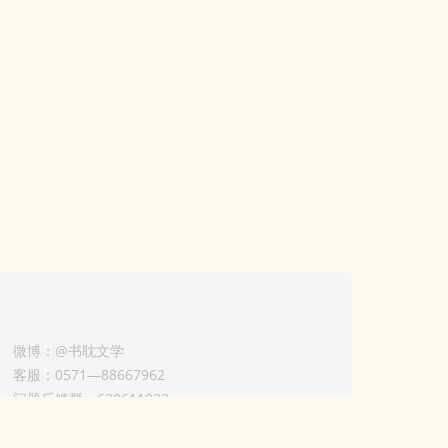
微博：@书耽文学
客服：0571—88667962
问题反馈群：630611933
版权业务联系人-淡风 QQ：
3614922414（加好友请备注合作来意）