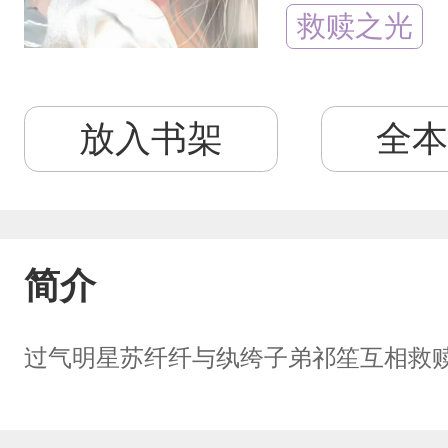
救赎之光
放入书架
全本
简介
过气明星苏纤纤与纨绔子弟祁笙互相救