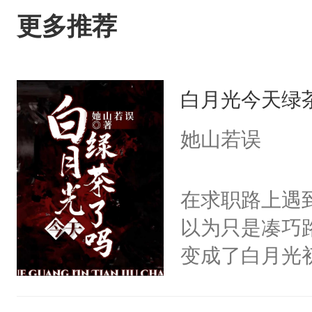
更多推荐
白月光今天绿
她山若误
在求职路上遇
以为只是凑巧
变成了白月光
为对方是来看
的逼近下死马