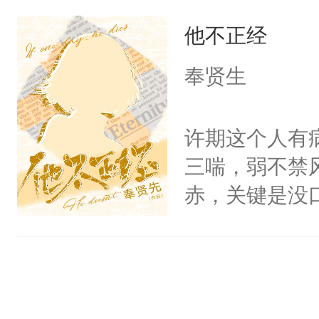
魂”的日子里
他不正经
主布置的任务
够资本回（shou
奉贤生
可是……这位
只是路过哇！
许期这个人有
转：“只是……
三喘，弱不禁
赤，关键是没
都要被打的，
城金字塔尖的
爷，好像也没
了，那就宠着