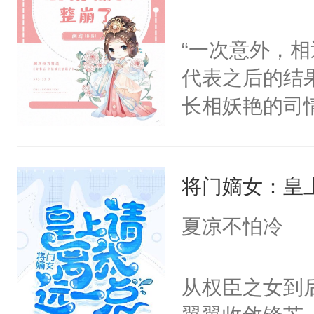
喊:“叶舒你那
“一次意外，
代表之后的结
长相妖艳的司
斐尘＊漫骂，
意而为，得知
将门嫡女：皇
宜，在经历各
却因龙契的存
夏凉不怕冷
派，从而改变
眸，眼眶湿润
从权臣之女到
一定给你一个