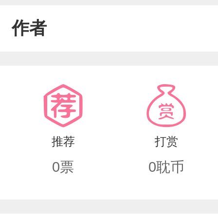
作者
推荐
打赏
0
票
0
耽币