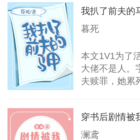
我扒了前夫的
领证。遇到前
消息是求职成
暮死
不久的前任？“
任，是老公。
本文1V1为
续在公司上班
大佬不是人。
游。正好可以
夫赎罪，她累
南：1V1/双
不是人？！再
都是背景板，
层层都是你，
强/HE
穿书后剧情被
直接给他自己
还得苦哈哈给
澜鸢