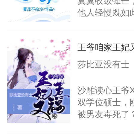
翼翼收敛锋芒
了她一下，“
他人轻慢既如
局。”
上，好像越发
王爷咱家王妃
莎比亚没有士
沙雕读心王爷
双学位硕士，
被男友毒死了
么没面子，更想