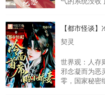
气的系统没收
右男主又报复
成了没用的废
个世界了。直
说他可怜，却
他说：【您需
【都市怪谈】
用见人，因为
年，存活下来
言神龙见首不
契灵
再说一遍。】
想见人。没有
世界苟活十年。
名蛇蛇，跟人
世界观：人存
不知道，那小
邪念凝而为恶
头，魔尊墨宴
零，国家秘密
宴：柳折枝你
士，以武力、
飞魄散！第二
界分三性：男
们竟然欺负你