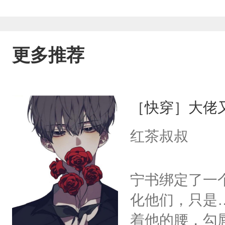
更多推荐
［快穿］大佬
红茶叔叔
宁书绑定了一
化他们，只是
着他的腰，勾