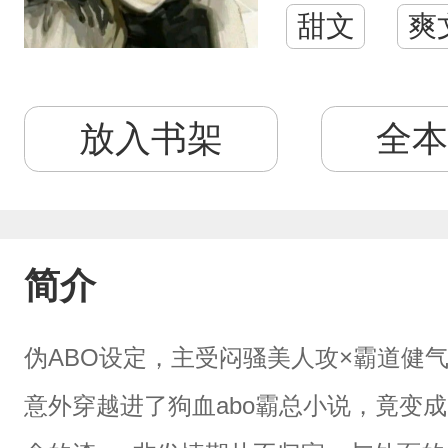
甜文
爽
放入书架
全本
简介
伪ABO设定，主受闷骚美人攻×霸道健
意外穿越进了狗血abo霸总小说，竟变成