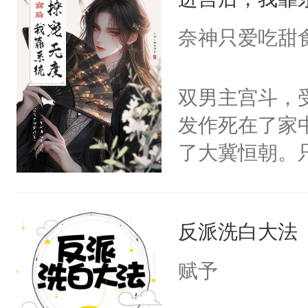
成为所有白莲
I，他们决定
奈神只爱吃甜
学子，莫之阳
莲花可不止有
双男主宫斗，
点脑袋，看着
发作死在了家
常见问题一：
了大冀恒朝。
教科书版：“
己的世界，并
样。”莫之阳
王名为云胤，
母的微笑：“
反派洗白大法
惜被人暗害，
留看着面前这
绝。主神知晓
赋予
人，突然醒悟
顾云去到大冀
问题二：废后