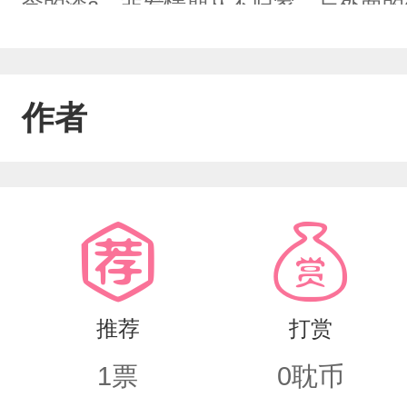
念的渣a，非发情期从不归家，与外面的
如冰水冷却了炙热的心。“嘿呀，这个死
给我欺负了，咱们等着瞧！”樊星亿凭借
作者
也配?”脚踩渣男一跃成为商圈大佬，抱
推荐
打赏
1
票
0
耽币