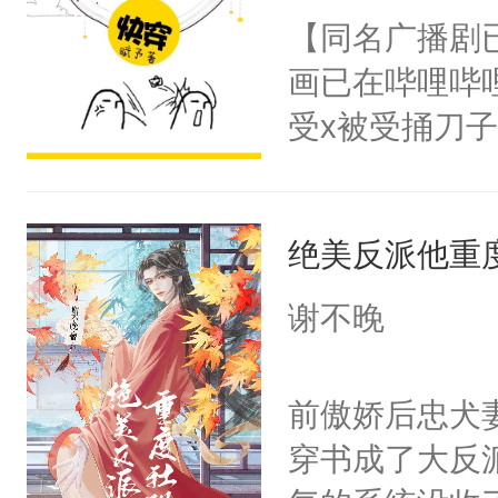
朝，一个从未
【同名广播剧
卫天还没亮，
为三种性别。
画已在哔哩哔
腰：“陛下，
构与男子相同
受x被受捅刀
不好了！”“那
了一颗红色的
派，他的任务
扣到怀里，安
得不开始在后
一位合适的男
顶替白莲花的
人，最终坐上
绝美反派他重
病，一个个的
小白莲：“嘤嘤
上了还是无动
胡说，我没碰
谢不晚
力跟男主称兄
这是你舅妈，快
间变脸背叛他
不愧是大佬，
前傲娇后忠犬
的恶事他都对
悉，嗷？这不
穿书成了大反
一个权力滔天
可以先看仙帝