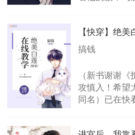
角落，捏着他
尝尝。”当红
【快穿】绝美
来，给老公亲
用力——为你
搞钱
糖专业户，不
（新书谢谢《
攻慎入！希望
同名）已在快
叭！】1V1
统界里面有个
进宫后，我靠