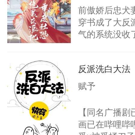
朝，一个从未
前傲娇后忠犬
卫天还没亮，
为三种性别。
穿书成了大反
腰：“陛下，
构与男子相同
气的系统没收
不好了！”“那
了一颗红色的
成了没用的废
扣到怀里，安
得不开始在后
说他可怜，却
顶替白莲花的
人，最终坐上
反派洗白大法
用见人，因为
小白莲：“嘤嘤
言神龙见首不
胡说，我没碰
赋予
想见人。没有
这是你舅妈，快
名蛇蛇，跟人
不愧是大佬，
【同名广播剧
不知道，那小
悉，嗷？这不
画已在哔哩哔
头，魔尊墨宴
可以先看仙帝