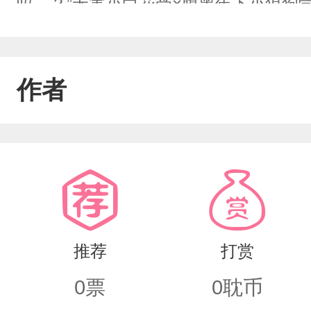
吗…？”无害小白花受×腹黑年下小狼狗
作者
推荐
打赏
0
票
0
耽币