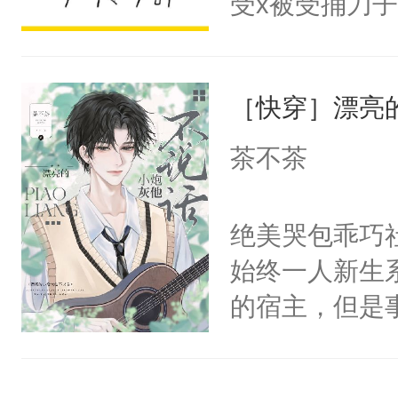
受x被受捅刀
宴：柳折枝你
派，他的任务
飞魄散！第二
一位合适的男
们竟然欺负你
［快穿］漂亮
病，一个个的
宴：要不你跟
上了还是无动
茶不茶
来……“蛇蛇
力跟男主称兄
好，别人都想
间变脸背叛他
绝美哭包乖巧社
堂魔尊……行
的恶事他都对
始终一人新生
位，当日就抢
一个权力滔天
的宿主，但是
神偏执：不许
右男主又报复
个社恐小哭包
腿，把你锁在
个世界了。直
宿主，元宝只
有人养？还有
他说：【您需