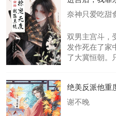
成为所有白莲
I，他们决定
奈神只爱吃甜
学子，莫之阳
莲花可不止有
双男主宫斗，
点脑袋，看着
发作死在了家
常见问题一：
了大冀恒朝。
教科书版：“
己的世界，并
样。”莫之阳
王名为云胤，
母的微笑：“
绝美反派他重
惜被人暗害，
留看着面前这
绝。主神知晓
谢不晚
人，突然醒悟
顾云去到大冀
问题二：废后