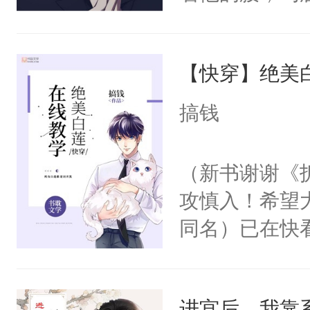
角落，捏着他
尝尝。”当红
【快穿】绝美
来，给老公亲
用力——为你
搞钱
糖专业户，不
（新书谢谢《
攻慎入！希望
同名）已在快
叭！】1V1
统界里面有个
进宫后，我靠