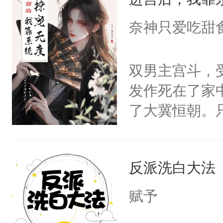
成为所有白莲
I，他们决定
奈神只爱吃甜
学子，莫之阳
莲花可不止有
双男主宫斗，
点脑袋，看着
发作死在了家
常见问题一：
了大冀恒朝。
教科书版：“
己的世界，并
样。”莫之阳
王名为云胤，
母的微笑：“
反派洗白大法
惜被人暗害，
留看着面前这
绝。主神知晓
赋予
人，突然醒悟
顾云去到大冀
问题二：废后