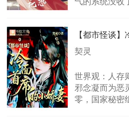
气的系统没收
右男主又报复
成了没用的废
个世界了。直
说他可怜，却
他说：【您需
【都市怪谈】
用见人，因为
年，存活下来
言神龙见首不
契灵
再说一遍。】
想见人。没有
世界苟活十年。
名蛇蛇，跟人
世界观：人存
不知道，那小
邪念凝而为恶
头，魔尊墨宴
零，国家秘密
宴：柳折枝你
士，以武力、
飞魄散！第二
界分三性：男
们竟然欺负你