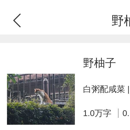
野
野柚子
白粥配咸菜 
1.0万字
0