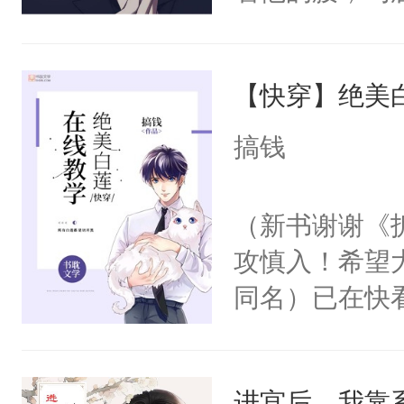
角落，捏着他
尝尝。”当红
【快穿】绝美
来，给老公亲
用力——为你
搞钱
糖专业户，不
（新书谢谢《
攻慎入！希望
同名）已在快
叭！】1V1
统界里面有个
进宫后，我靠