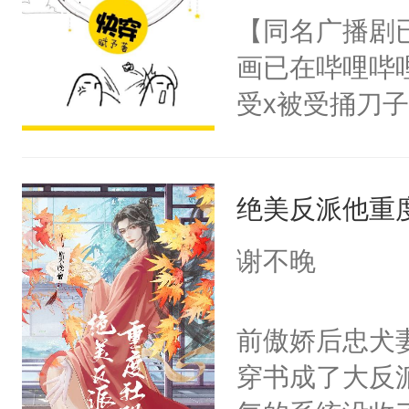
朝，一个从未
【同名广播剧
卫天还没亮，
为三种性别。
画已在哔哩哔
腰：“陛下，
构与男子相同
受x被受捅刀
不好了！”“那
了一颗红色的
派，他的任务
扣到怀里，安
得不开始在后
一位合适的男
顶替白莲花的
人，最终坐上
绝美反派他重
病，一个个的
小白莲：“嘤嘤
上了还是无动
胡说，我没碰
谢不晚
力跟男主称兄
这是你舅妈，快
间变脸背叛他
不愧是大佬，
前傲娇后忠犬
的恶事他都对
悉，嗷？这不
穿书成了大反
一个权力滔天
可以先看仙帝