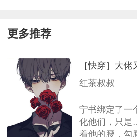
更多推荐
［快穿］大佬
红茶叔叔
宁书绑定了一
化他们，只是
着他的腰，勾