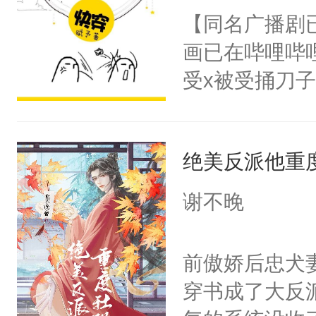
朝，一个从未
【同名广播剧
卫天还没亮，
为三种性别。
画已在哔哩哔
腰：“陛下，
构与男子相同
受x被受捅刀
不好了！”“那
了一颗红色的
派，他的任务
扣到怀里，安
得不开始在后
一位合适的男
顶替白莲花的
人，最终坐上
绝美反派他重
病，一个个的
小白莲：“嘤嘤
上了还是无动
胡说，我没碰
谢不晚
力跟男主称兄
这是你舅妈，快
间变脸背叛他
不愧是大佬，
前傲娇后忠犬
的恶事他都对
悉，嗷？这不
穿书成了大反
一个权力滔天
可以先看仙帝