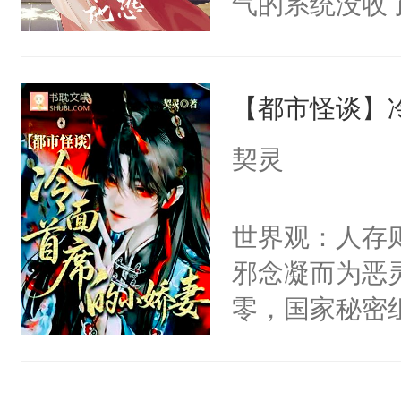
气的系统没收
右男主又报复
成了没用的废
个世界了。直
说他可怜，却
他说：【您需
【都市怪谈】
用见人，因为
年，存活下来
言神龙见首不
契灵
再说一遍。】
想见人。没有
世界苟活十年。
名蛇蛇，跟人
世界观：人存
不知道，那小
邪念凝而为恶
头，魔尊墨宴
零，国家秘密
宴：柳折枝你
士，以武力、
飞魄散！第二
界分三性：男
们竟然欺负你