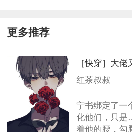
更多推荐
［快穿］大佬
红茶叔叔
宁书绑定了一
化他们，只是
着他的腰，勾