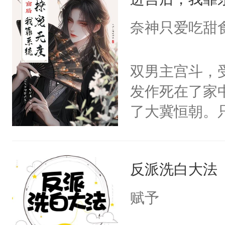
成为所有白莲
I，他们决定
奈神只爱吃甜
学子，莫之阳
莲花可不止有
双男主宫斗，
点脑袋，看着
发作死在了家
常见问题一：
了大冀恒朝。
教科书版：“
己的世界，并
样。”莫之阳
王名为云胤，
母的微笑：“
反派洗白大法
惜被人暗害，
留看着面前这
绝。主神知晓
赋予
人，突然醒悟
顾云去到大冀
问题二：废后