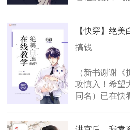
角落，捏着他
尝尝。”当红
【快穿】绝美
来，给老公亲
用力——为你
搞钱
糖专业户，不
（新书谢谢《
攻慎入！希望
同名）已在快
叭！】1V1
统界里面有个
进宫后，我靠