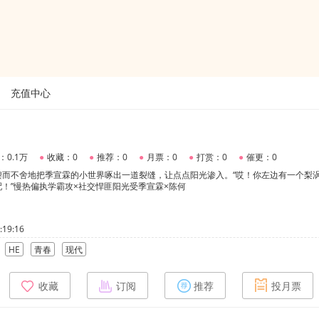
充值中心
：0.1万
●
收藏：0
●
推荐：0
●
月票：0
●
打赏：0
●
催更：0
锲而不舍地把季宣霖的小世界啄出一道裂缝，让点点阳光渗入。“哎！你左边有一个梨
！”慢热偏执学霸攻×社交悍匪阳光受季宣霖×陈何
19:16
HE
青春
现代
收藏
订阅
推荐
投月票