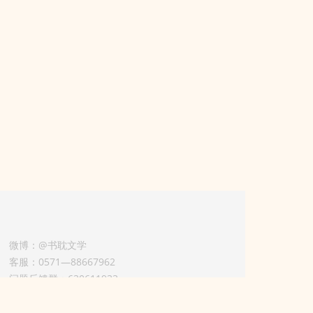
微博：@书耽文学
客服：0571—88667962
问题反馈群：630611933
版权业务联系人-淡风 QQ：
3614922414（加好友请备注合作来意）