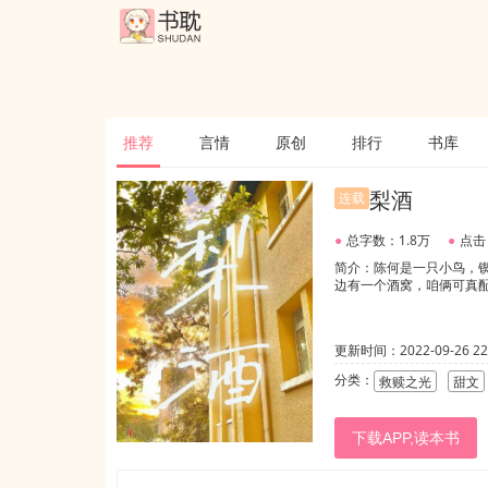
推荐
言情
原创
排行
书库
梨酒
连载
●
总字数：1.8万
●
点击
简介：陈何是一只小鸟，
边有一个酒窝，咱俩可真配
更新时间：2022-09-26 22:
分类：
救赎之光
甜文
下载APP,读本书