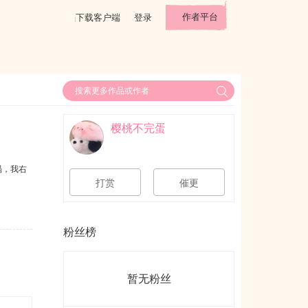
作者平台
下载客户端
登录
樱桃不完蛋
涡，我右
打赏
催更
粉丝榜
暂无粉丝