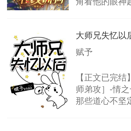
角看他的眼神
神偏执：不许
右男主又报复
只为了让小主
腿，把你锁在
个世界了。直
为了给娇气小
有人养？还有
他说：【您需
大师兄失忆以
后，竟然是为
种威胁手段没
年，存活下来
拥住了日思夜
他是社恐，墨
赋予
再说一遍。】
哄：祖宗，求
世界苟活十年。
不出去啊……1
【正文已完结
师弟攻］-情
那些道心不坚
到了师弟，无
甚至为此一念