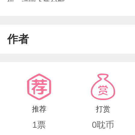
何，请听下集分解。
作者
推荐
打赏
1
票
0
耽币