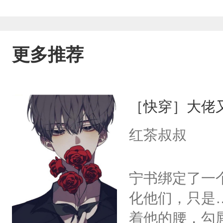
更多推荐
［快穿］大佬
红茶叔叔
宁书绑定了一
化他们，只是
着他的腰，勾