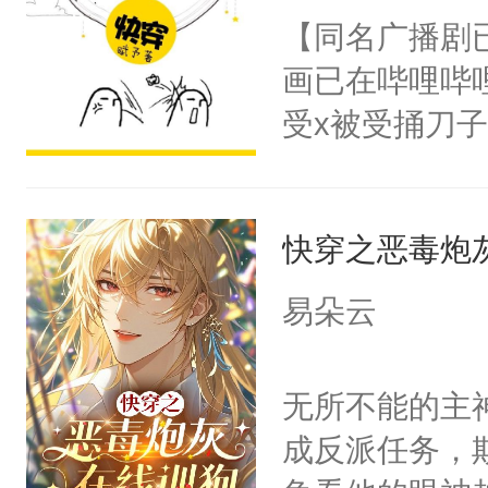
名蛇蛇，跟人
【同名广播剧
不知道，那小
画已在哔哩哔
头，魔尊墨宴
受x被受捅刀
宴：柳折枝你
派，他的任务
飞魄散！第二
一位合适的男
们竟然欺负你
快穿之恶毒炮
病，一个个的
宴：要不你跟
上了还是无动
易朵云
来……“蛇蛇
力跟男主称兄
好，别人都想
间变脸背叛他
无所不能的主
堂魔尊……行
的恶事他都对
成反派任务，
位，当日就抢
一个权力滔天