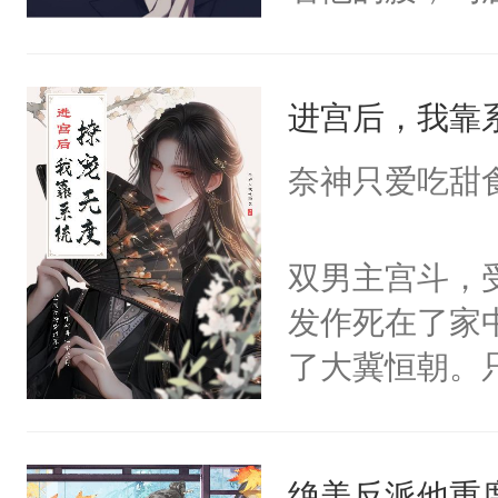
角落，捏着他
尝尝。”当红
进宫后，我靠
来，给老公亲
用力——为你
奈神只爱吃甜
糖专业户，不
双男主宫斗，
发作死在了家
了大冀恒朝。
己的世界，并
王名为云胤，
绝美反派他重