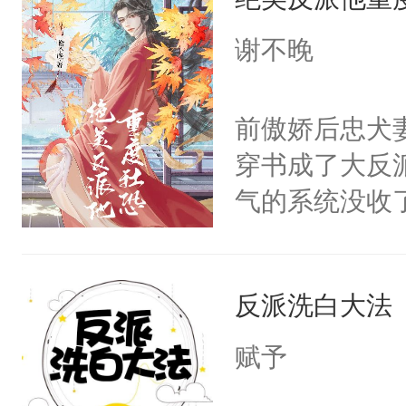
惜被人暗害，
绝。主神知晓
谢不晚
顾云去到大冀
朝，一个从未
前傲娇后忠犬
为三种性别。
穿书成了大反
构与男子相同
气的系统没收
了一颗红色的
成了没用的废
得不开始在后
说他可怜，却
人，最终坐上
反派洗白大法
用见人，因为
言神龙见首不
赋予
想见人。没有