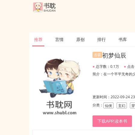
推荐
言情
原创
排行
书库
初梦仙辰
连载
●
总字数：0.1万
●
点击
简介：在一个平平无奇的
更新时间：2022-09-24 23:
分类：
仙侠
玄幻
穿
下载APP,读本书