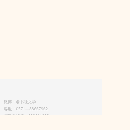
微博：@书耽文学
客服：0571—88667962
问题反馈群：630611933
版权业务联系人-淡风 QQ：
3614922414（加好友请备注合作来意）