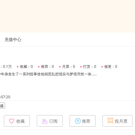
充值中心
：0.1万
●
收藏：0
●
推荐：0
●
月票：0
●
打赏：0
●
催更：0
少年身发生了一系列怪事使他胡思乱想现实与梦境浑然一体……
07:20
越
收藏
订阅
推荐
投月票