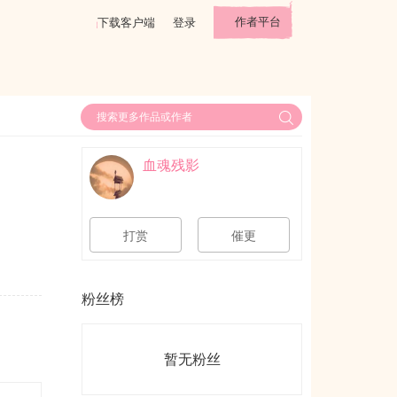
作者平台
下载客户端
登录
血魂残影
打赏
催更
粉丝榜
暂无粉丝