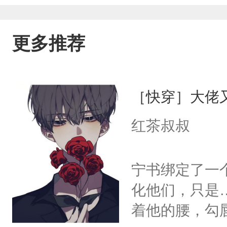
更多推荐
［快穿］大佬
红茶叔叔
宁书绑定了一
化他们，只是
着他的腰，勾