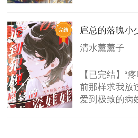
只为了让小主
为了给娇气小
扈总的落魄小
后，竟然是为
拥住了日思夜
清水薰薰子
【已完结】“
前那样求我放
爱到极致的病
爱｜囚jin｜
无征兆的甩了
五年后。苏家