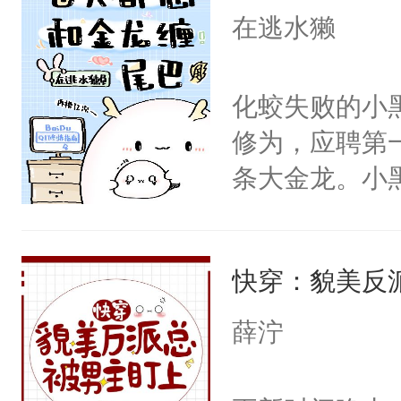
中绝望，但为
在逃水獭
有姻缘，不要
快放开我！我
化蛟失败的小
哪？”祝余草
修为，应聘第
白带去了异世
条大金龙。小
到了异世界，
好？金龙：滚
七扭八，没几
握着那根黑乎
他一见钟情了
快穿：貌美反
老板，真、真
你真的不想要
后后来——金
薛泞
（坚定得像是
望外，却发现
哪我在哪！伴
那么简单。小