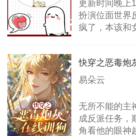
更新时间晚上
笑）：“小样
要秃了……「
扮演位面世界
三：狌狌世界
黑蛇受注：私
疯了，本该和
《山海经》的
本文指体香。
派.…...①
着要对象，一
走暗恋女主，
快穿之恶毒炮
关在家里成了
被异父异母的
易朵云
alpha，喜
强行标记⑤：
无所不能的主
抱有扭曲的占
成反派任务，
被迫沦为早就
角看他的眼神