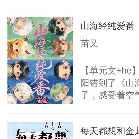
角落，捏着他
尝尝。”当红
山海经纯爱番
来，给老公亲
用力——为你
苗又
糖专业户，不
【单元文+h
阳错到了《山
子，感受着空
进山中大喊。
要？”祝余：“
每天都想和金
侣是什么？能