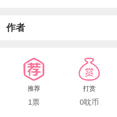
作者
推荐
打赏
1
票
0
耽币