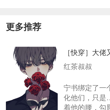
更多推荐
［快穿］大佬
红茶叔叔
宁书绑定了一
化他们，只是
着他的腰，勾