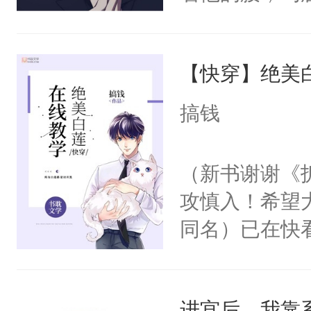
角落，捏着他
尝尝。”当红
【快穿】绝美
来，给老公亲
用力——为你
搞钱
糖专业户，不
（新书谢谢《
攻慎入！希望
同名）已在快
叭！】1V1
统界里面有个
进宫后，我靠