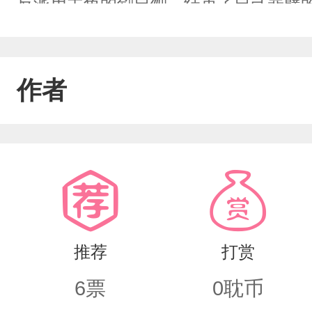
反派用主角的剑自刎，结束了自己罪孽
杂.jpq扶堇总结了原著魔尊的失败经
该安排上。谁知原本互相试探，暗暗敌
作者
张俊美非凡的脸蛋。好像……也不是不
推荐
打赏
6
票
0
耽币