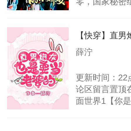
零，国家秘密
右男主又报复
士，以武力、
个世界了。直
界分三性：男
他说：【您需
【快穿】直男
子嗣）。盘龙
年，存活下来
孤独成性，被
薛泞
再说一遍。】
貌美送花郎，
世界苟活十年。
嘴硬心软、宠
更新时间：2
他才发现：他的
论区留言置顶
氓，本体是全
面世界1【你
来想逗逗人类
长大的竹马，
到油盐不进。
抢了你要给竹
本来只想成家