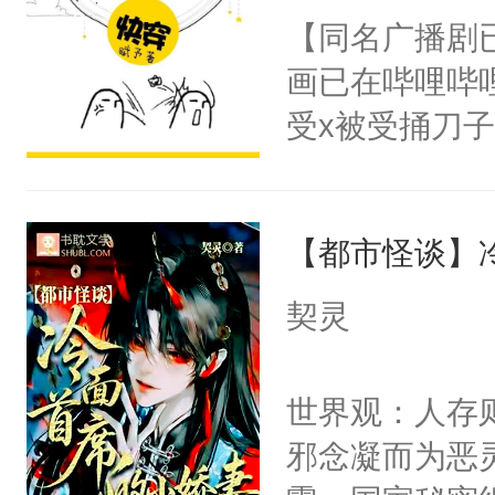
朝，一个从未
【同名广播剧
卫天还没亮，
为三种性别。
画已在哔哩哔
腰：“陛下，
构与男子相同
受x被受捅刀
不好了！”“那
了一颗红色的
派，他的任务
扣到怀里，安
得不开始在后
一位合适的男
顶替白莲花的
人，最终坐上
【都市怪谈】
病，一个个的
小白莲：“嘤嘤
上了还是无动
胡说，我没碰
契灵
力跟男主称兄
这是你舅妈，快
间变脸背叛他
不愧是大佬，
世界观：人存
的恶事他都对
悉，嗷？这不
邪念凝而为恶
一个权力滔天
可以先看仙帝