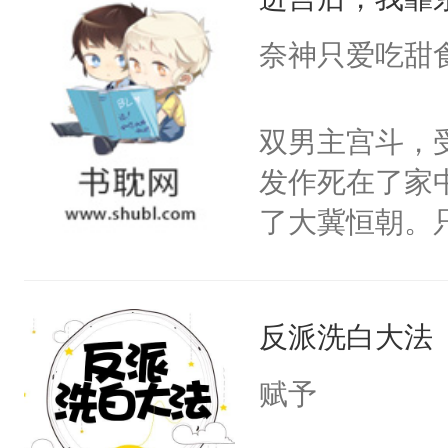
成为所有白莲
I，他们决定
奈神只爱吃甜
学子，莫之阳
莲花可不止有
双男主宫斗，
点脑袋，看着
发作死在了家
常见问题一：
了大冀恒朝。
教科书版：“
己的世界，并
样。”莫之阳
王名为云胤，
母的微笑：“
反派洗白大法
惜被人暗害，
留看着面前这
绝。主神知晓
赋予
人，突然醒悟
顾云去到大冀
问题二：废后