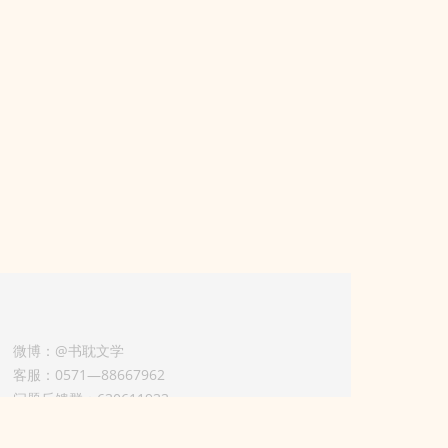
微博：@书耽文学
客服：0571—88667962
问题反馈群：630611933
版权业务联系人-淡风 QQ：
3614922414（加好友请备注合作来意）