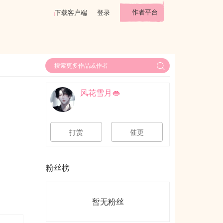
作者平台
下载客户端
登录
风花雪月👄
打赏
催更
粉丝榜
暂无粉丝