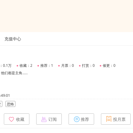
充值中心
：0.1万
●
收藏：2
●
推荐：1
●
月票：0
●
打赏：0
●
催更：0
他们都是主角……
49:01
空
恐怖
收藏
订阅
推荐
投月票