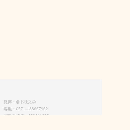
微博：@书耽文学
客服：0571—88667962
问题反馈群：630611933
版权业务联系人-淡风 QQ：
3614922414（加好友请备注合作来意）