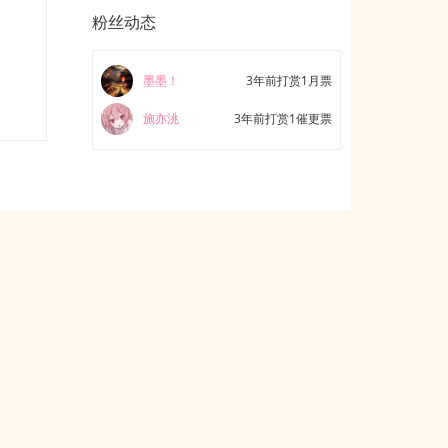
粉丝动态
墨墨！
3年前打赏1月票
施亦洮
3年前打赏1催更票