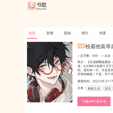
推荐
言情
原创
排行
书库
校霸他装乖
连载
●
总字数：569
●
点击：
简介：【冷漠阴翳校霸攻（
道，A大和B大有两个王
伤。直到有一天，许妄意
厉害的瞧瞧！于是，半个
行不行？”✨✨文案二江
更新时间：2022-09-23 17:
壁校霸看他的眼神越来越
方床上的一只毛绒泰迪熊
分类：
救赎之光
甜文
了问题，不然怎么会做这
行？”江封一愣，抢过对方
受追攻，后期攻受互宠，全
下载APP,读本书