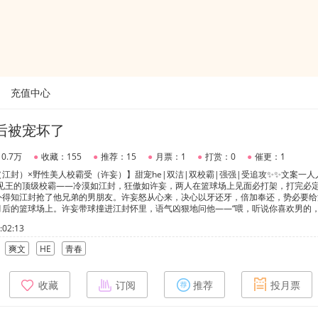
充值中心
后被宠坏了
0.7万
●
收藏：155
●
推荐：15
●
月票：1
●
打赏：0
●
催更：1
江封）×野性美人校霸受（许妄）】甜宠he|双洁|双校霸|强强|受追攻✨✨文案一人
不见王的顶级校霸——冷漠如江封，狂傲如许妄，两人在篮球场上见面必打架，打完必
外得知江封抢了他兄弟的男朋友。许妄怒从心来，决心以牙还牙，倍加奉还，势必要给
月后的篮球场上。许妄带球撞进江封怀里，语气凶狠地问他——“喂，听说你喜欢男的
封生性冷漠，对周围大多事物都不兴趣，唯一的爱好就是打篮球。不知道从哪一天开始，
02:13
不对劲。然而更加离奇的是，从那以后，江封每天晚上都会反复做一个梦——梦见自己
。他亲眼看着许妄怎么计划着攻略自己，要为他的兄弟两肋插刀。江封觉得自己的心理
爽文
HE
青春
种奇怪的梦？直到有一天，对方真的按照计划对他出手了：“喂，听说你喜欢男的，你
手里的篮球，三步上篮，转身步步朝他逼近——“可以，追上就是你的。”【阅读指南】
程高糖无虐2、攻受都有悲惨的童年，互相治愈3、大学背景，攻受已满18岁
收藏
订阅
推荐
投月票