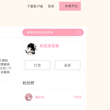
作者平台
下载客户端
登录
粉面菜蛋酱
人都知
定两败俱
打赏
催更
江封一个
，你看我
他发现隔
变成了对
粉丝榜
可能出现
看我行不
1、前期
施亦洮
100币