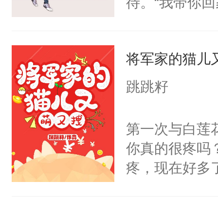
待。“我带你
红，微微颤抖
心，自己有了
焉：emm…
丢了。”小宫
——————
将军家的猫儿
我会一辈子护
本文文案表面
母亲教过他，
跳跳籽
郁自卑小狼狗
负，要一辈子
法无天，是最
子里因为有你
第一次与白莲
被送去和亲客
有你而幸福，
你真的很疼吗
是做个好好公
跪下，拿出准
疼，现在好多
己。
人。“君哥哥
（女主大人）
的，不，不止
不是骨头上的
想到君七夜会