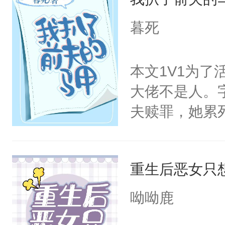
美。
暮死
本文1V1为
大佬不是人。
夫赎罪，她累
不是人？！再
层层都是你，
重生后恶女只
直接给他自己
还得苦哈哈给
呦呦鹿
喊:“叶舒你那