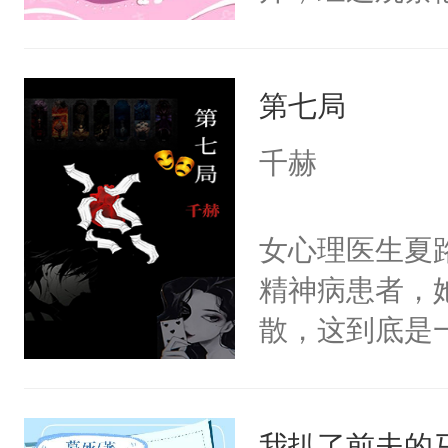
嘴他才知道，
界，既然之前
第七局
义，他决定参
凌，帮助女主
千赫
按自己的理解
有血缘的弟弟
女心理医生夏
不喜欢我，是
精神病患者，
意的校霸学生
散，这到底是
其实我也可以
否能找到答案
这是因为什么
期待。女强男
的。本文是万
我扒了前夫的