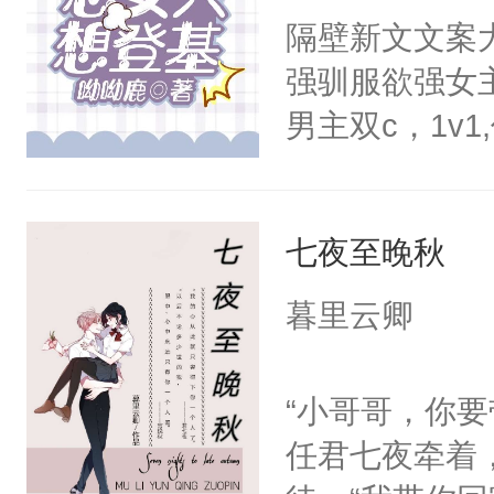
隔壁新文文案
强驯服欲强女
男主双c，1v
是没发生关系
庭。大学毕业
七夜至晚秋
世界，成为女
梁时焉从小到
暮里云卿
弟遇难，好友
助，希望梁时
“小哥哥，你
救，但是并不
任君七夜牵着
那传说中清高