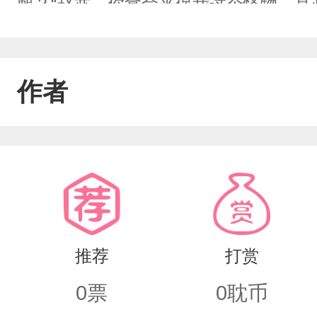
腿？“赵亦，你拿命来保我这个怪物，真
糊，却拼了命想看清少年的脸“老子愿意
作者
推荐
打赏
0
票
0
耽币