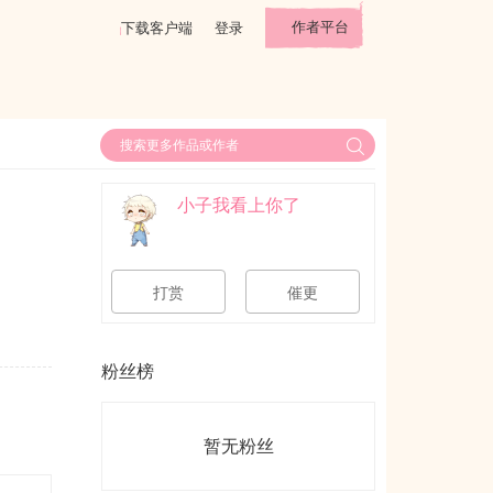
作者平台
下载客户端
登录
小子我看上你了
打赏
催更
粉丝榜
暂无粉丝