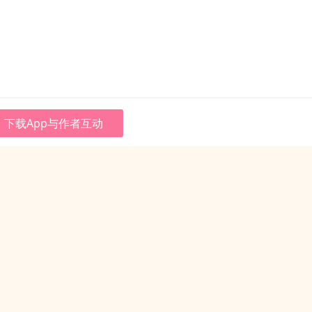
下载App与作者互动