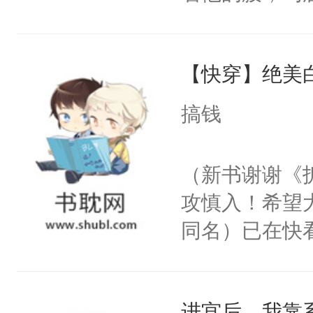
角落，捏着他
尝尝。”当红
【快穿】绝美
来，给老公亲
用力——为你
搞钱
糖专业户，不
（新书谢谢《
攻慎入！希望
同名）已在快
叭！】1V1
统界里面有个
进宫后，我靠