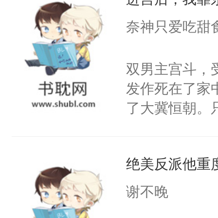
成为所有白莲
I，他们决定
奈神只爱吃甜
学子，莫之阳
莲花可不止有
双男主宫斗，
点脑袋，看着
发作死在了家
常见问题一：
了大冀恒朝。
教科书版：“
己的世界，并
样。”莫之阳
王名为云胤，
母的微笑：“
绝美反派他重
惜被人暗害，
留看着面前这
绝。主神知晓
谢不晚
人，突然醒悟
顾云去到大冀
问题二：废后