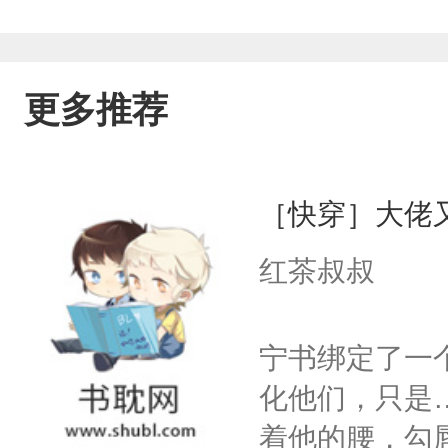
更多推荐
［快穿］大佬
红茶叔叔
宁书绑定了一
化他们，只是
着他的腰，勾