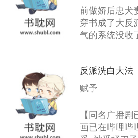
朝，一个从未
前傲娇后忠犬
卫天还没亮，
为三种性别。
穿书成了大反
腰：“陛下，
构与男子相同
气的系统没收
不好了！”“那
了一颗红色的
成了没用的废
扣到怀里，安
得不开始在后
说他可怜，却
顶替白莲花的
人，最终坐上
反派洗白大法
用见人，因为
小白莲：“嘤嘤
言神龙见首不
胡说，我没碰
赋予
想见人。没有
这是你舅妈，快
名蛇蛇，跟人
不愧是大佬，
【同名广播剧
不知道，那小
悉，嗷？这不
画已在哔哩哔
头，魔尊墨宴
可以先看仙帝