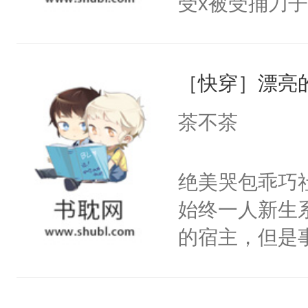
受x被受捅刀
宴：柳折枝你
派，他的任务
飞魄散！第二
一位合适的男
们竟然欺负你
［快穿］漂亮
病，一个个的
宴：要不你跟
上了还是无动
茶不茶
来……“蛇蛇
力跟男主称兄
好，别人都想
间变脸背叛他
绝美哭包乖巧社
堂魔尊……行
的恶事他都对
始终一人新生
位，当日就抢
一个权力滔天
的宿主，但是
神偏执：不许
右男主又报复
个社恐小哭包
腿，把你锁在
个世界了。直
宿主，元宝只
有人养？还有
他说：【您需