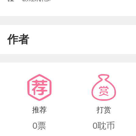
楼，探索凶宅……
作者
推荐
打赏
0
票
0
耽币